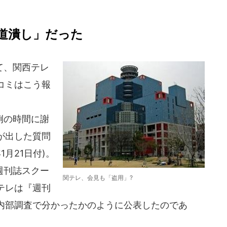
道潰し」だった
て、関西テレ
コミはこう報
例の時間に謝
が出した質問
年1月21日付)。
「週刊誌スクー
関テレ、会見も「盗用」?
テレは『週刊
内部調査で分かったかのように公表したのであ