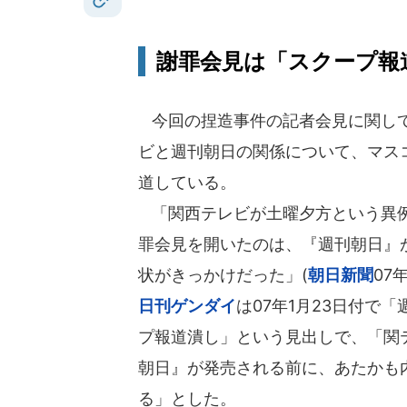
謝罪会見は「スクープ報
今回の捏造事件の記者会見に関し
ビと週刊朝日の関係について、マス
道している。
「関西テレビが土曜夕方という異
罪会見を開いたのは、『週刊朝日』
状がきっかけだった」(
朝日新聞
07
日刊ゲンダイ
は07年1月23日付で
プ報道潰し」という見出しで、「関
朝日』が発売される前に、あたかも
る」とした。