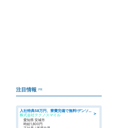
注目情報
PR
入社特典58万円、寮費完備で無料!デンソーで働こう!自動車工場で小型部品の検査業務 denso aichi
＞
株式会社テクノスマイル
愛知県 安城市
時給1,800円
正社員 / 派遣社員