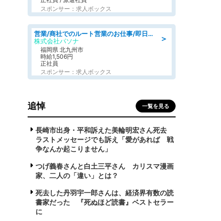
スポンサー：求人ボックス
営業/商社でのルート営業のお仕事/即日勤務可/車通勤可/営業
＞
株式会社パソナ
福岡県 北九州市
時給1,506円
正社員
スポンサー：求人ボックス
追悼
一覧を見る
長崎市出身・平和訴えた美輪明宏さん死去
ラストメッセージでも訴え「愛があれば 戦
争なんか起こりません」
つげ義春さんと白土三平さん カリスマ漫画
家、二人の「違い」とは？
死去した丹羽宇一郎さんは、経済界有数の読
書家だった 『死ぬほど読書』ベストセラー
に