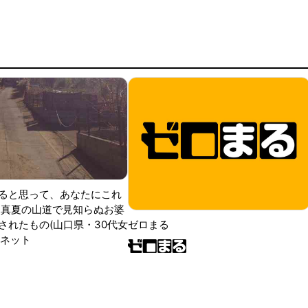
ると思って、あなたにこれ
 真夏の山道で見知らぬお婆
されたもの(山口県・30代女
ゼロまる
ンネット