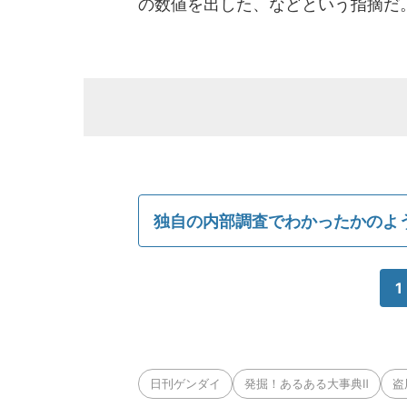
の数値を出した、などという指摘だ
独自の内部調査でわかったかのよ
1
日刊ゲンダイ
発掘！あるある大事典Ⅱ
盗