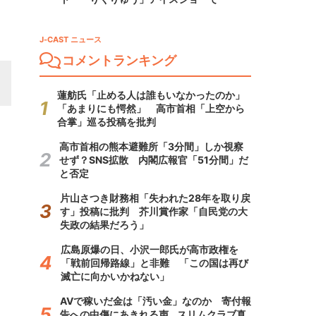
J-CAST ニュース
コメントランキング
蓮舫氏「止める人は誰もいなかったのか」
「あまりにも愕然」 高市首相「上空から
合掌」巡る投稿を批判
高市首相の熊本避難所「3分間」しか視察
せず？SNS拡散 内閣広報官「51分間」だ
と否定
片山さつき財務相「失われた28年を取り戻
す」投稿に批判 芥川賞作家「自民党の大
失政の結果だろう」
広島原爆の日、小沢一郎氏が高市政権を
「戦前回帰路線」と非難 「この国は再び
滅亡に向かいかねない」
AVで稼いだ金は「汚い金」なのか 寄付報
告への中傷にあきれる声...スリムクラブ真