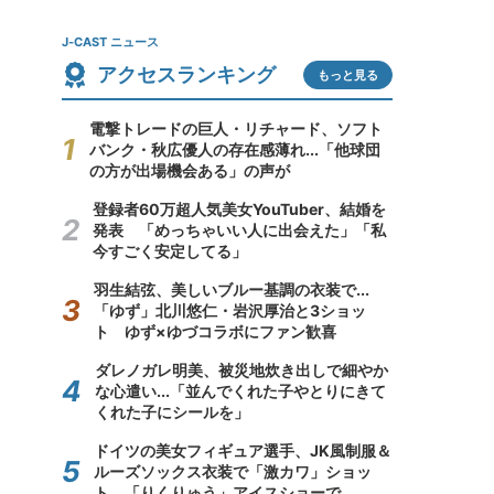
J-CAST ニュース
アクセスランキング
もっと見る
電撃トレードの巨人・リチャード、ソフト
バンク・秋広優人の存在感薄れ...「他球団
の方が出場機会ある」の声が
登録者60万超人気美女YouTuber、結婚を
発表 「めっちゃいい人に出会えた」「私
今すごく安定してる」
羽生結弦、美しいブルー基調の衣装で...
「ゆず」北川悠仁・岩沢厚治と3ショッ
ト ゆず×ゆづコラボにファン歓喜
ダレノガレ明美、被災地炊き出しで細やか
な心遣い...「並んでくれた子やとりにきて
くれた子にシールを」
ドイツの美女フィギュア選手、JK風制服＆
ルーズソックス衣装で「激カワ」ショッ
ト 「りくりゅう」アイスショーで