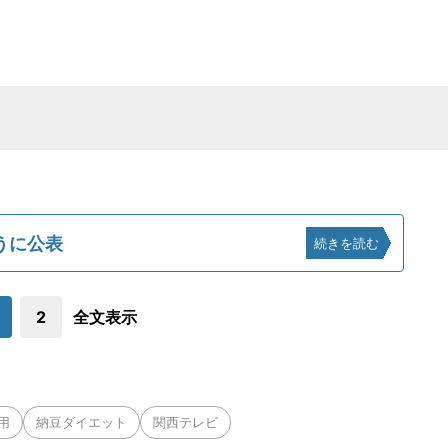
。
うに公表
続きを読む
2
全文表示
用
納豆ダイエット
関西テレビ