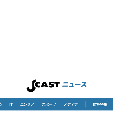
済
IT
エンタメ
スポーツ
メディア
防災特集