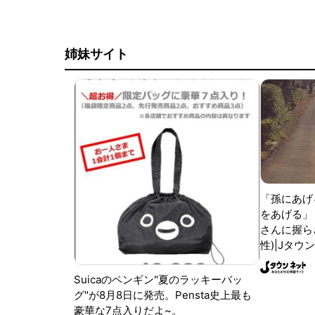
姉妹サイト
「孫にあげ
をあげる」
さんに握ら
性)|Jタウ
Suicaのペンギン"夏のラッキーバッ
グ"が8月8日に発売。Pensta史上最も
豪華な7点入りだよ~。