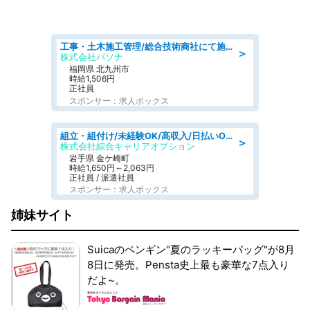
工事・土木施工管理/総合技術商社にて施工管理のお仕事/即日勤務可/車通勤可/工事・土木施工管理/生産・品質管理
＞
株式会社パソナ
福岡県 北九州市
時給1,506円
正社員
スポンサー：求人ボックス
組立・組付け/未経験OK/高収入/日払いOK/交替制/20・30・40代活躍中
＞
株式会社綜合キャリアオプション
岩手県 金ケ崎町
時給1,650円～2,063円
正社員 / 派遣社員
スポンサー：求人ボックス
姉妹サイト
Suicaのペンギン"夏のラッキーバッグ"が8月
8日に発売。Pensta史上最も豪華な7点入り
だよ~。