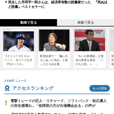
死去した丹羽宇一郎さんは、経済界有数の読書家だった 『死ぬほ
ど読書』ベストセラーに
動画で見る
画像で見る
【ドジャース】キム・
新党結成で「「騙し討
「れいわ新選組」が党
登
ヘソン、大リーグ公式
ちにあった気分」と怒
名の変更を発表、「い
女
「PSロースタ...
ったひろゆき妻...
のちの党」へ ...
発
J-CAST ニュース
アクセスランキング
もっと見る
電撃トレードの巨人・リチャード、ソフトバンク・秋広優人
の存在感薄れ...「他球団の方が出場機会ある」の声が