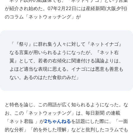
ネット以外の紙媒体でも、「ネットイナゴ」という言葉
が紹介され始めた。07年2月22日には産経新聞(大阪夕刊)
のコラム「ネットウォッチング」が
「『祭り』に群れ集う人々に対して『ネットイナゴ』
なる言葉が用いられるようになったが、『ネット右
翼』として、若者の右傾化に関連付ける議論よりは、
よほど適当な表現に思える。イナゴには悪意も善意も
ない。あるのはただ食欲のみだ」
と特色を論じ、この用語が広く知られるようになった。な
お、この「ネットウォッチング」は、毎日新聞 の連載
「ネット君臨 」が
2ちゃんねる
を話題にした際に、「一面
的な分析」「的を外した理解」などと批判したコラムでも