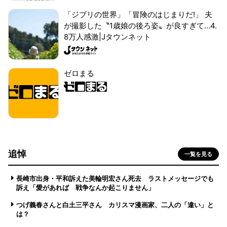
「ジブリの世界」「冒険のはじまりだ!」 夫
が撮影した〝1歳娘の後ろ姿〟が良すぎて...4.
8万人感激|Jタウンネット
ゼロまる
追悼
一覧を見る
長崎市出身・平和訴えた美輪明宏さん死去 ラストメッセージでも
訴え「愛があれば 戦争なんか起こりません」
つげ義春さんと白土三平さん カリスマ漫画家、二人の「違い」と
は？