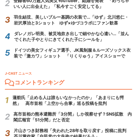
登録者60万超人気美女YouTuber、結婚を発表 「めっちゃ
いい人に出会えた」「私今すごく安定してる」
羽生結弦、美しいブルー基調の衣装で...「ゆず」北川悠仁・
岩沢厚治と3ショット ゆず×ゆづコラボにファン歓喜
ダレノガレ明美、被災地炊き出しで細やかな心遣い...「並ん
でくれた子やとりにきてくれた子にシールを」
ドイツの美女フィギュア選手、JK風制服＆ルーズソックス衣
装で「激カワ」ショット 「りくりゅう」アイスショーで
J-CAST ニュース
コメントランキング
蓮舫氏「止める人は誰もいなかったのか」「あまりにも愕
然」 高市首相「上空から合掌」巡る投稿を批判
高市首相の熊本避難所「3分間」しか視察せず？SNS拡散 内
閣広報官「51分間」だと否定
片山さつき財務相「失われた28年を取り戻す」投稿に批判
芥川賞作家「自民党の大失政の結果だろう」