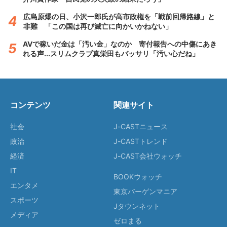
広島原爆の日、小沢一郎氏が高市政権を「戦前回帰路線」と
非難 「この国は再び滅亡に向かいかねない」
AVで稼いだ金は「汚い金」なのか 寄付報告への中傷にあき
れる声...スリムクラブ真栄田もバッサリ「汚い心だね」
コンテンツ
関連サイト
社会
J-CASTニュース
政治
J-CASTトレンド
経済
J-CAST会社ウォッチ
IT
BOOKウォッチ
エンタメ
東京バーゲンマニア
スポーツ
Jタウンネット
メディア
ゼロまる