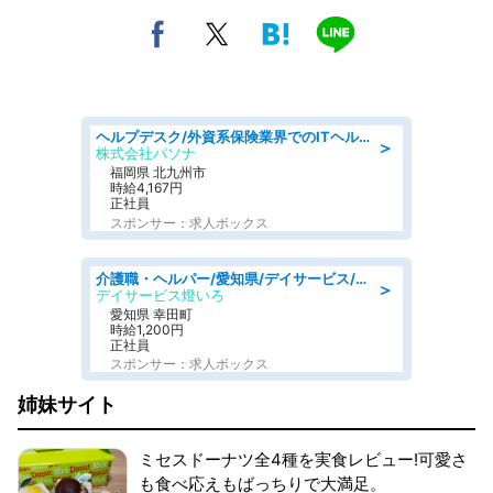
ヘルプデスク/外資系保険業界でのITヘルプデスク業務/駅近/即日勤務可/ヘルプデスク
＞
株式会社パソナ
福岡県 北九州市
時給4,167円
正社員
スポンサー：求人ボックス
介護職・ヘルパー/愛知県/デイサービス/JR東海道本線 幸田/額田郡幸田町
＞
デイサービス燈いろ
愛知県 幸田町
時給1,200円
正社員
スポンサー：求人ボックス
姉妹サイト
ミセスドーナツ全4種を実食レビュー!可愛さ
も食べ応えもばっちりで大満足。