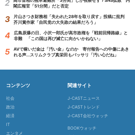
高市首相の熊本避難所「3分間」しか視察せず？SNS拡散 内
閣広報官「51分間」だと否定
片山さつき財務相「失われた28年を取り戻す」投稿に批判
芥川賞作家「自民党の大失政の結果だろう」
広島原爆の日、小沢一郎氏が高市政権を「戦前回帰路線」と
非難 「この国は再び滅亡に向かいかねない」
AVで稼いだ金は「汚い金」なのか 寄付報告への中傷にあき
れる声...スリムクラブ真栄田もバッサリ「汚い心だね」
コンテンツ
関連サイト
社会
J-CASTニュース
政治
J-CASTトレンド
経済
J-CAST会社ウォッチ
IT
BOOKウォッチ
エンタメ