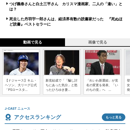
つげ義春さんと白土三平さん カリスマ漫画家、二人の「違い」と
は？
死去した丹羽宇一郎さんは、経済界有数の読書家だった 『死ぬほ
ど読書』ベストセラーに
動画で見る
画像で見る
【ドジャース】キム・
新党結成で「「騙し討
「れいわ新選組」が党
登
ヘソン、大リーグ公式
ちにあった気分」と怒
名の変更を発表、「い
女
「PSロースタ...
ったひろゆき妻...
のちの党」へ ...
発
J-CAST ニュース
アクセスランキング
もっと見る