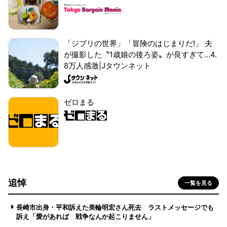
「ジブリの世界」「冒険のはじまりだ!」 夫
が撮影した〝1歳娘の後ろ姿〟が良すぎて...4.
8万人感激|Jタウンネット
ゼロまる
追悼
一覧を見る
長崎市出身・平和訴えた美輪明宏さん死去 ラストメッセージでも
訴え「愛があれば 戦争なんか起こりません」