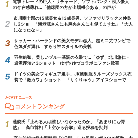
電撃トレードの巨人・リチャード、ソフトバンク・秋広優人
の存在感薄れ...「他球団の方が出場機会ある」の声が
市川團十郎の15歳長女＆13歳長男、ソファでリラックス仲良
し2ショ 「海老蔵さんにも麻央さんにも似てますね」「大人
になったな～」
サッカー・ハーランドの美女モデル恋人、超ミニ丈ワンピで
色気ダダ漏れ すらり神スタイルの美貌
羽生結弦、美しいブルー基調の衣装で...「ゆず」北川悠仁・
岩沢厚治と3ショット ゆず×ゆづコラボにファン歓喜
ドイツの美女フィギュア選手、JK風制服＆ルーズソックス衣
装で「激カワ」ショット 「りくりゅう」アイスショーで
J-CAST ニュース
コメントランキング
蓮舫氏「止める人は誰もいなかったのか」「あまりにも愕
然」 高市首相「上空から合掌」巡る投稿を批判