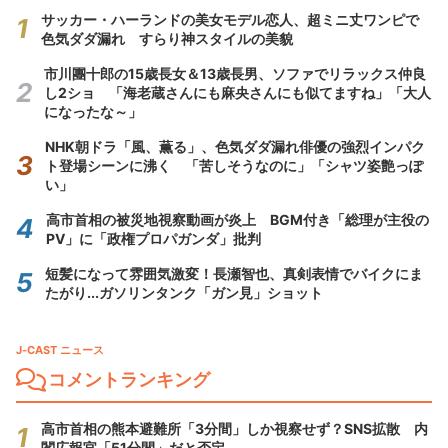
サッカー・ハーランドの美女モデル恋人、超ミニ丈ワンピで
色気ダダ漏れ すらり神スタイルの美貌
市川團十郎の15歳長女＆13歳長男、ソファでリラックス仲良
し2ショ 「海老蔵さんにも麻央さんにも似てますね」「大人
になったな～」
NHK朝ドラ「風、薫る」、色気ダダ漏れ俳優の強烈インパク
ト登場シーンに沸く 「苦しそうなのに」「シャツ姿艶っぽ
い」
高市首相の被災地視察動画が炎上 BGM付き「総理が主役の
PV」に「政権プロパガンダ」批判
短髪になって雰囲気激変！長瀬智也、真剣表情でバイクにま
たがり...ガソリンタンク「ガン見」ショット
J-CAST ニュース
コメントランキング
高市首相の熊本避難所「3分間」しか視察せず？SNS拡散 内
閣広報官「51分間」だと否定