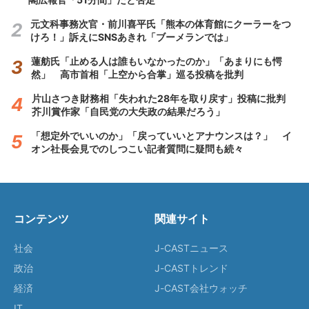
元文科事務次官・前川喜平氏「熊本の体育館にクーラーをつ
けろ！」訴えにSNSあきれ「ブーメランでは」
蓮舫氏「止める人は誰もいなかったのか」「あまりにも愕
然」 高市首相「上空から合掌」巡る投稿を批判
片山さつき財務相「失われた28年を取り戻す」投稿に批判
芥川賞作家「自民党の大失政の結果だろう」
「想定外でいいのか」「戻っていいとアナウンスは？」 イ
オン社長会見でのしつこい記者質問に疑問も続々
コンテンツ
関連サイト
社会
J-CASTニュース
政治
J-CASTトレンド
経済
J-CAST会社ウォッチ
IT