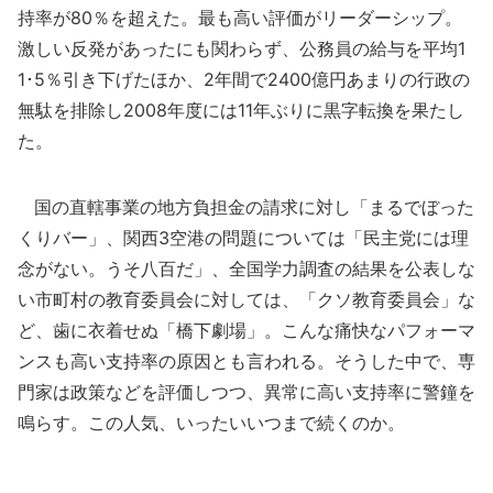
持率が80％を超えた。最も高い評価がリーダーシップ。
激しい反発があったにも関わらず、公務員の給与を平均1
1･5％引き下げたほか、2年間で2400億円あまりの行政の
無駄を排除し2008年度には11年ぶりに黒字転換を果たし
た。
国の直轄事業の地方負担金の請求に対し「まるでぼった
くりバー」、関西3空港の問題については「民主党には理
念がない。うそ八百だ」、全国学力調査の結果を公表しな
い市町村の教育委員会に対しては、「クソ教育委員会」な
ど、歯に衣着せぬ「橋下劇場」。こんな痛快なパフォーマ
ンスも高い支持率の原因とも言われる。そうした中で、専
門家は政策などを評価しつつ、異常に高い支持率に警鐘を
鳴らす。この人気、いったいいつまで続くのか。