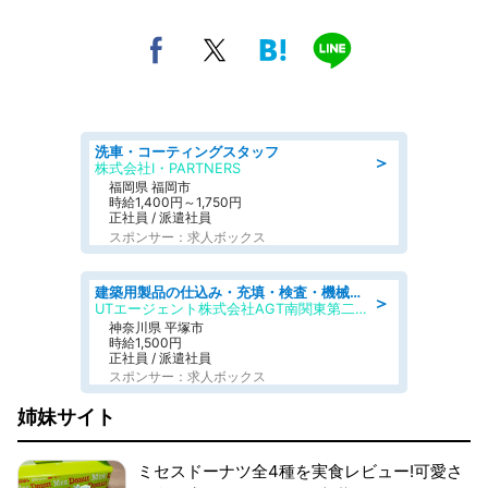
洗車・コーティングスタッフ
＞
株式会社I・PARTNERS
福岡県 福岡市
時給1,400円～1,750円
正社員 / 派遣社員
スポンサー：求人ボックス
建築用製品の仕込み・充填・検査・機械操作/寮完備/日払い/工場・製造
＞
UTエージェント株式会社AGT南関東第二CU
神奈川県 平塚市
時給1,500円
正社員 / 派遣社員
スポンサー：求人ボックス
姉妹サイト
ミセスドーナツ全4種を実食レビュー!可愛さ