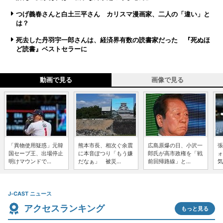
つげ義春さんと白土三平さん カリスマ漫画家、二人の「違い」と
は？
死去した丹羽宇一郎さんは、経済界有数の読書家だった 『死ぬほ
ど読書』ベストセラーに
動画で見る
画像で見る
「異物使用疑惑」元韓
熊本市長、相次ぐ余震
広島原爆の日、小沢一
張
国セーブ王、出場停止
に本音ぽつり「もう嫌
郎氏が高市政権を「戦
ォ
明けマウンドで...
だなぁ」 被災...
前回帰路線」と...
気
J-CAST ニュース
アクセスランキング
もっと見る