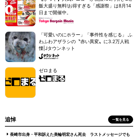
飯大盛り無料!お得すぎる「感謝祭」は8月14
日まで開催中。
「可愛いのにホラー」「事件性を感じる」 ふ
わふわアザラシの〝赤い異変〟に3.2万人戦
慄|Jタウンネット
ゼロまる
追悼
一覧を見る
長崎市出身・平和訴えた美輪明宏さん死去 ラストメッセージでも