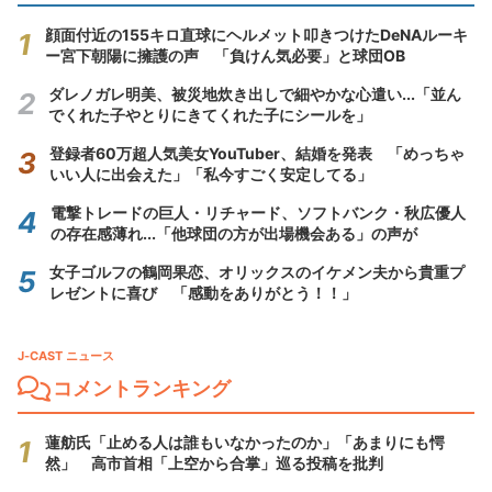
顔面付近の155キロ直球にヘルメット叩きつけたDeNAルーキ
ー宮下朝陽に擁護の声 「負けん気必要」と球団OB
ダレノガレ明美、被災地炊き出しで細やかな心遣い...「並ん
でくれた子やとりにきてくれた子にシールを」
登録者60万超人気美女YouTuber、結婚を発表 「めっちゃ
いい人に出会えた」「私今すごく安定してる」
電撃トレードの巨人・リチャード、ソフトバンク・秋広優人
の存在感薄れ...「他球団の方が出場機会ある」の声が
女子ゴルフの鶴岡果恋、オリックスのイケメン夫から貴重プ
レゼントに喜び 「感動をありがとう！！」
J-CAST ニュース
コメントランキング
蓮舫氏「止める人は誰もいなかったのか」「あまりにも愕
然」 高市首相「上空から合掌」巡る投稿を批判