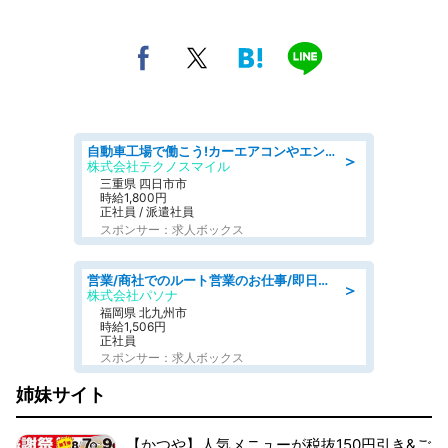
自動車工場で働こう!カーエアコンやエンジンの製造・加工業務/寮完備 denso aichi
＞
株式会社テクノスマイル
三重県 四日市市
時給1,800円
正社員 / 派遣社員
スポンサー：求人ボックス
営業/商社でのルート営業のお仕事/即日勤務可/車通勤可/営業
＞
株式会社パソナ
福岡県 北九州市
時給1,506円
正社員
スポンサー：求人ボックス
姉妹サイト
【かつや】人気メニューが税抜150円引き&ご