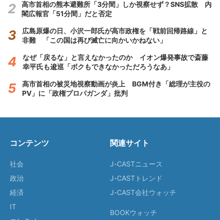
高市首相の熊本避難所「3分間」しか視察せず？SNS拡散 内
閣広報官「51分間」だと否定
広島原爆の日、小沢一郎氏が高市政権を「戦前回帰路線」と
非難 「この国は再び滅亡に向かいかねない」
なぜ「戻るな」と言えなかったのか イオン爆発事故で斎藤
幸平氏も逡巡「ボクもできなかっただろうなあ」
高市首相の被災地視察動画が炎上 BGM付き「総理が主役の
PV」に「政権プロパガンダ」批判
コンテンツ
関連サイト
社会
J-CASTニュース
政治
J-CASTトレンド
経済
J-CAST会社ウォッチ
IT
BOOKウォッチ