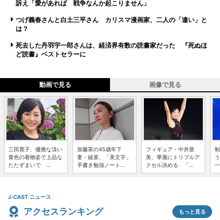
訴え「愛があれば 戦争なんか起こりません」
つげ義春さんと白土三平さん カリスマ漫画家、二人の「違い」と
は？
死去した丹羽宇一郎さんは、経済界有数の読書家だった 『死ぬほ
ど読書』ベストセラーに
動画で見る
画像で見る
三田寛子、優雅な淡い
加藤茶の45歳年下
フィギュア・中井亜
制
黄色の着物姿で上品な
妻・綾菜、「美文字」
美、華麗にトリプルア
う
たたずまいで ...
手書き勉強ノート...
クセル決める 「...
一
J-CAST ニュース
アクセスランキング
もっと見る