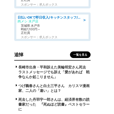
スポンサー：求人ボックス
日払いOKで即日収入/キッチンスタッフ/「原付免許必須」デリバリー業務など、自己成長可能な幅広い仕事に挑戦!髪型自由&ピアス・ネイルOK/茨城県/水戸市
＞
肉メシ 水戸店
茨城県 水戸市
時給1,100円～
正社員
スポンサー：求人ボックス
追悼
一覧を見る
長崎市出身・平和訴えた美輪明宏さん死去
ラストメッセージでも訴え「愛があれば 戦
争なんか起こりません」
つげ義春さんと白土三平さん カリスマ漫画
家、二人の「違い」とは？
死去した丹羽宇一郎さんは、経済界有数の読
書家だった 『死ぬほど読書』ベストセラー
に