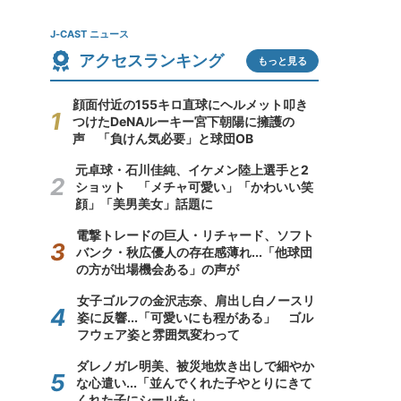
J-CAST ニュース
アクセスランキング
もっと見る
顔面付近の155キロ直球にヘルメット叩き
つけたDeNAルーキー宮下朝陽に擁護の
声 「負けん気必要」と球団OB
元卓球・石川佳純、イケメン陸上選手と2
ショット 「メチャ可愛い」「かわいい笑
顔」「美男美女」話題に
電撃トレードの巨人・リチャード、ソフト
バンク・秋広優人の存在感薄れ...「他球団
の方が出場機会ある」の声が
女子ゴルフの金沢志奈、肩出し白ノースリ
姿に反響...「可愛いにも程がある」 ゴル
フウェア姿と雰囲気変わって
ダレノガレ明美、被災地炊き出しで細やか
な心遣い...「並んでくれた子やとりにきて
くれた子にシールを」