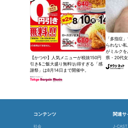
「多指症」
られない私
がミルクをあ
【かつや】人気メニューが税抜150円
県・20代女
引き&ご飯大盛り無料!お得すぎる「感
謝祭」は8月14日まで開催中。
コンテンツ
関連サ
社会
J-CAS