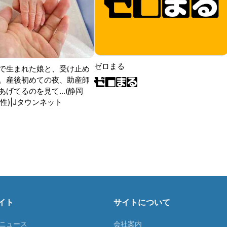
ゼロまる
で生まれた娘と、受け止め
。産後初めての夜、助産師
げてるのを見て...(静岡
性)|Jタウンネット
イト
サイトについて
Tニュース
会社案内