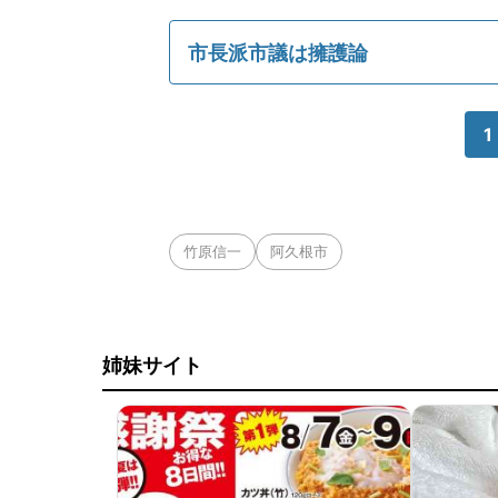
市長派市議は擁護論
1
竹原信一
阿久根市
姉妹サイト