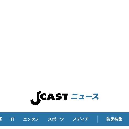
済
IT
エンタメ
スポーツ
メディア
防災特集