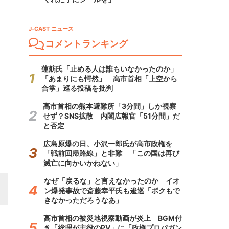
J-CAST ニュース
コメントランキング
蓮舫氏「止める人は誰もいなかったのか」
「あまりにも愕然」 高市首相「上空から
合掌」巡る投稿を批判
高市首相の熊本避難所「3分間」しか視察
せず？SNS拡散 内閣広報官「51分間」だ
と否定
広島原爆の日、小沢一郎氏が高市政権を
「戦前回帰路線」と非難 「この国は再び
滅亡に向かいかねない」
なぜ「戻るな」と言えなかったのか イオ
ン爆発事故で斎藤幸平氏も逡巡「ボクもで
きなかっただろうなあ」
高市首相の被災地視察動画が炎上 BGM付
き「総理が主役のPV」に「政権プロパガン