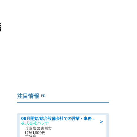
議
注目情報
PR
09月開始/総合設備会社での営業・事務のお仕事/車通勤可/賞与あり/営業/営業事務
＞
株式会社パソナ
兵庫県 加古川市
時給1,800円
正社員