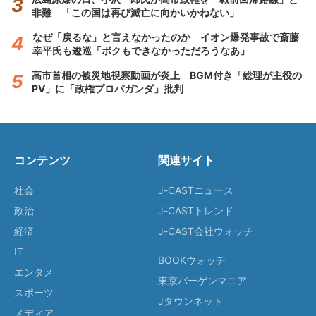
非難 「この国は再び滅亡に向かいかねない」
なぜ「戻るな」と言えなかったのか イオン爆発事故で斎藤
幸平氏も逡巡「ボクもできなかっただろうなあ」
高市首相の被災地視察動画が炎上 BGM付き「総理が主役の
PV」に「政権プロパガンダ」批判
コンテンツ
関連サイト
社会
J-CASTニュース
政治
J-CASTトレンド
経済
J-CAST会社ウォッチ
IT
BOOKウォッチ
エンタメ
東京バーゲンマニア
スポーツ
Jタウンネット
メディア