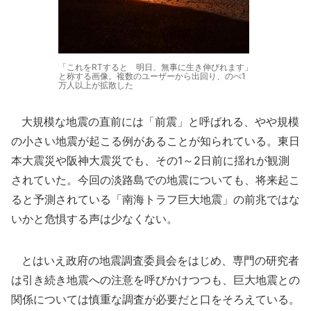
「これをRTすると 明日、無事に生き伸びれます」
と称する画像。複数のユーザーから出回り、のべ1
万人以上が拡散した
大規模な地震の直前には「前震」と呼ばれる、やや規模
の小さい地震が起こる例があることが知られている。東日
本大震災や阪神大震災でも、その1～2日前に揺れが観測
されていた。今回の淡路島での地震についても、将来起こ
ると予測されている「南海トラフ巨大地震」の前兆ではな
いかと危惧する声は少なくない。
とはいえ政府の地震調査委員会をはじめ、専門の研究者
は引き続き地震への注意を呼びかけつつも、巨大地震との
関係については慎重な調査が必要だと口をそろえている。