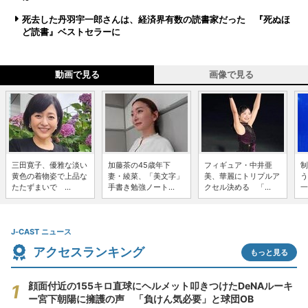
死去した丹羽宇一郎さんは、経済界有数の読書家だった 『死ぬほ
ど読書』ベストセラーに
動画で見る
画像で見る
三田寛子、優雅な淡い
加藤茶の45歳年下
フィギュア・中井亜
制
黄色の着物姿で上品な
妻・綾菜、「美文字」
美、華麗にトリプルア
う
たたずまいで ...
手書き勉強ノート...
クセル決める 「...
一
J-CAST ニュース
アクセスランキング
もっと見る
顔面付近の155キロ直球にヘルメット叩きつけたDeNAルーキ
ー宮下朝陽に擁護の声 「負けん気必要」と球団OB