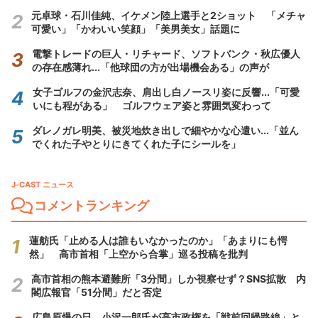
元卓球・石川佳純、イケメン陸上選手と2ショット 「メチャ
可愛い」「かわいい笑顔」「美男美女」話題に
電撃トレードの巨人・リチャード、ソフトバンク・秋広優人
の存在感薄れ...「他球団の方が出場機会ある」の声が
女子ゴルフの金沢志奈、肩出し白ノースリ姿に反響...「可愛
いにも程がある」 ゴルフウェア姿と雰囲気変わって
ダレノガレ明美、被災地炊き出しで細やかな心遣い...「並ん
でくれた子やとりにきてくれた子にシールを」
J-CAST ニュース
コメントランキング
蓮舫氏「止める人は誰もいなかったのか」「あまりにも愕
然」 高市首相「上空から合掌」巡る投稿を批判
高市首相の熊本避難所「3分間」しか視察せず？SNS拡散 内
閣広報官「51分間」だと否定
広島原爆の日、小沢一郎氏が高市政権を「戦前回帰路線」と