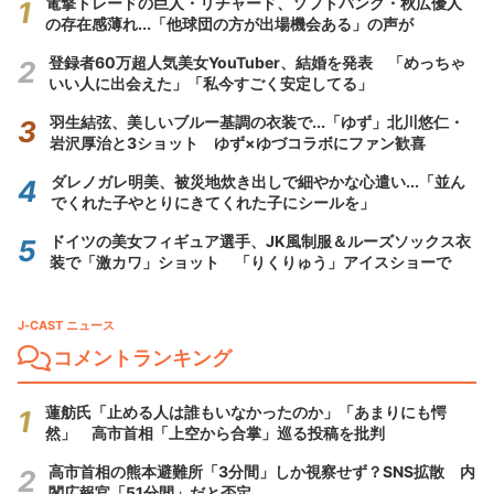
電撃トレードの巨人・リチャード、ソフトバンク・秋広優人
の存在感薄れ...「他球団の方が出場機会ある」の声が
登録者60万超人気美女YouTuber、結婚を発表 「めっちゃ
いい人に出会えた」「私今すごく安定してる」
羽生結弦、美しいブルー基調の衣装で...「ゆず」北川悠仁・
岩沢厚治と3ショット ゆず×ゆづコラボにファン歓喜
ダレノガレ明美、被災地炊き出しで細やかな心遣い...「並ん
でくれた子やとりにきてくれた子にシールを」
ドイツの美女フィギュア選手、JK風制服＆ルーズソックス衣
装で「激カワ」ショット 「りくりゅう」アイスショーで
J-CAST ニュース
コメントランキング
蓮舫氏「止める人は誰もいなかったのか」「あまりにも愕
然」 高市首相「上空から合掌」巡る投稿を批判
高市首相の熊本避難所「3分間」しか視察せず？SNS拡散 内
閣広報官「51分間」だと否定