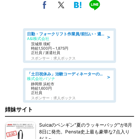
日勤・フォークリフト作業員/前払い・週払い制度あり/長期安定/有給とりやすい/環境充実
＞
A&I株式会社
茨城県 境町
時給1,500円～1,875円
正社員 / 派遣社員
スポンサー：求人ボックス
「土日祝休み」治験コーディネーターのお仕事/未経験OK
＞
株式会社パソナ
静岡県 浜松市
時給1,600円
正社員
スポンサー：求人ボックス
姉妹サイト
Suicaのペンギン"夏のラッキーバッグ"が8月
8日に発売。Pensta史上最も豪華な7点入り
だよ~。