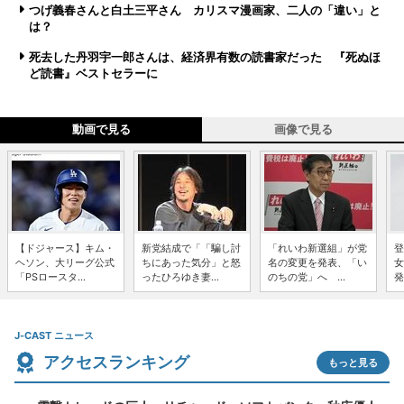
つげ義春さんと白土三平さん カリスマ漫画家、二人の「違い」と
は？
死去した丹羽宇一郎さんは、経済界有数の読書家だった 『死ぬほ
ど読書』ベストセラーに
動画で見る
画像で見る
【ドジャース】キム・
新党結成で「「騙し討
「れいわ新選組」が党
登
ヘソン、大リーグ公式
ちにあった気分」と怒
名の変更を発表、「い
女
「PSロースタ...
ったひろゆき妻...
のちの党」へ ...
発
J-CAST ニュース
アクセスランキング
もっと見る