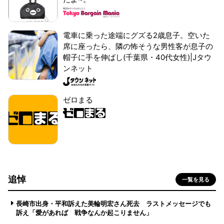
電車に乗った途端にグズる2歳息子。空いた
席に座ったら、隣の怖そうな男性客が息子の
帽子に手を伸ばし(千葉県・40代女性)|Jタウ
ンネット
ゼロまる
追悼
一覧を見る
長崎市出身・平和訴えた美輪明宏さん死去 ラストメッセージでも
訴え「愛があれば 戦争なんか起こりません」