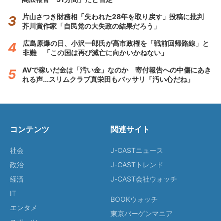
片山さつき財務相「失われた28年を取り戻す」投稿に批判
芥川賞作家「自民党の大失政の結果だろう」
広島原爆の日、小沢一郎氏が高市政権を「戦前回帰路線」と
非難 「この国は再び滅亡に向かいかねない」
AVで稼いだ金は「汚い金」なのか 寄付報告への中傷にあき
れる声...スリムクラブ真栄田もバッサリ「汚い心だね」
コンテンツ
関連サイト
社会
J-CASTニュース
政治
J-CASTトレンド
経済
J-CAST会社ウォッチ
IT
BOOKウォッチ
エンタメ
東京バーゲンマニア