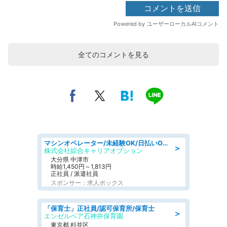
全てのコメントを見る
マシンオペレーター/未経験OK/日払いOK/交替制/20・30・40代活躍中/製造 工場
＞
株式会社綜合キャリアオプション
大分県 中津市
時給1,450円～1,813円
正社員 / 派遣社員
スポンサー：求人ボックス
「保育士」正社員/認可保育所/保育士
＞
エンゼルベア石神井保育園
東京都 杉並区