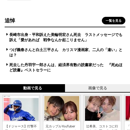
追悼
一覧を見る
長崎市出身・平和訴えた美輪明宏さん死去 ラストメッセージでも
訴え「愛があれば 戦争なんか起こりません」
つげ義春さんと白土三平さん カリスマ漫画家、二人の「違い」と
は？
死去した丹羽宇一郎さんは、経済界有数の読書家だった 『死ぬほ
ど読書』ベストセラーに
動画で見る
画像で見る
【ドジャース】打撃不
元カップルYouTuber
辻希美、コストコに行
「