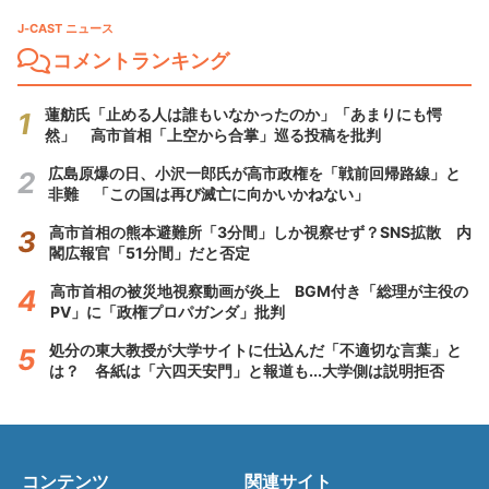
J-CAST ニュース
コメントランキング
蓮舫氏「止める人は誰もいなかったのか」「あまりにも愕
然」 高市首相「上空から合掌」巡る投稿を批判
広島原爆の日、小沢一郎氏が高市政権を「戦前回帰路線」と
非難 「この国は再び滅亡に向かいかねない」
高市首相の熊本避難所「3分間」しか視察せず？SNS拡散 内
閣広報官「51分間」だと否定
高市首相の被災地視察動画が炎上 BGM付き「総理が主役の
PV」に「政権プロパガンダ」批判
処分の東大教授が大学サイトに仕込んだ「不適切な言葉」と
は？ 各紙は「六四天安門」と報道も...大学側は説明拒否
コンテンツ
関連サイト