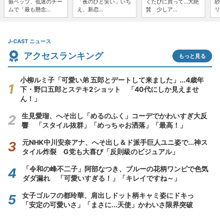
振ベッツ、低迷のチー
「夜のひと笑い」いち
くたびに買って...大絶
紗
ムで「最も懸念...
え、新恋...
賛 少しア...
リ
J-CAST ニュース
アクセスランキング
もっと見る
小柳ルミ子「可愛い弟 五郎とデートして来ました」...4歳年
下・野口五郎とステキ2ショット 「40代にしか見えませ
ん！」
生見愛瑠、へそ出し「めるのふく」コーデでかわいすぎ大反
響 「スタイル抜群」「めっちゃお洒落」「最高！」
元NHK中川安奈アナ、へそ出し＆ド派手巨人ユニ姿で...神ス
タイル炸裂 G党も大喜び「反則級のビジュアル」
「令和の峰不二子」阿部なつき、ブルーの花柄ワンピで色気
ダダ漏れ 「可愛いすぎる！」「キレイですね～」
女子ゴルフの都玲華、肩出しドット柄キャミ姿にドキっ
「安定の可愛いさ」「まさに...天使」かわいさ限界突破