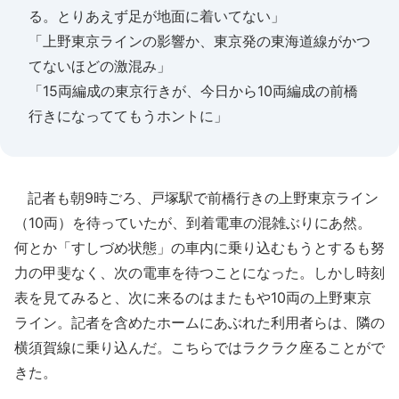
る。とりあえず足が地面に着いてない」
「上野東京ラインの影響か、東京発の東海道線がかつ
てないほどの激混み」
「15両編成の東京行きが、今日から10両編成の前橋
行きになっててもうホントに」
記者も朝9時ごろ、戸塚駅で前橋行きの上野東京ライン
（10両）を待っていたが、到着電車の混雑ぶりにあ然。
何とか「すしづめ状態」の車内に乗り込むもうとするも努
力の甲斐なく、次の電車を待つことになった。しかし時刻
表を見てみると、次に来るのはまたもや10両の上野東京
ライン。記者を含めたホームにあぶれた利用者らは、隣の
横須賀線に乗り込んだ。こちらではラクラク座ることがで
きた。