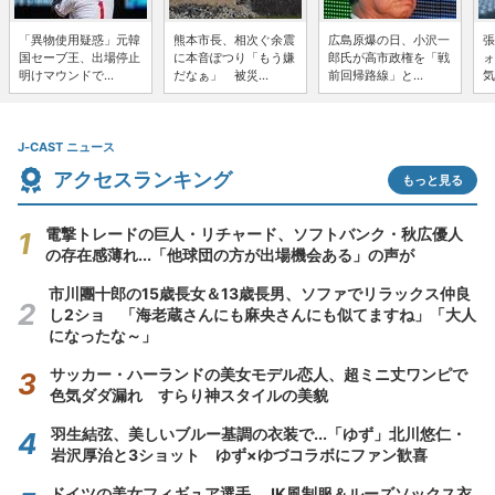
「異物使用疑惑」元韓
熊本市長、相次ぐ余震
広島原爆の日、小沢一
張
国セーブ王、出場停止
に本音ぽつり「もう嫌
郎氏が高市政権を「戦
ォ
明けマウンドで...
だなぁ」 被災...
前回帰路線」と...
気
J-CAST ニュース
アクセスランキング
もっと見る
電撃トレードの巨人・リチャード、ソフトバンク・秋広優人
の存在感薄れ...「他球団の方が出場機会ある」の声が
市川團十郎の15歳長女＆13歳長男、ソファでリラックス仲良
し2ショ 「海老蔵さんにも麻央さんにも似てますね」「大人
になったな～」
サッカー・ハーランドの美女モデル恋人、超ミニ丈ワンピで
色気ダダ漏れ すらり神スタイルの美貌
羽生結弦、美しいブルー基調の衣装で...「ゆず」北川悠仁・
岩沢厚治と3ショット ゆず×ゆづコラボにファン歓喜
ドイツの美女フィギュア選手、JK風制服＆ルーズソックス衣