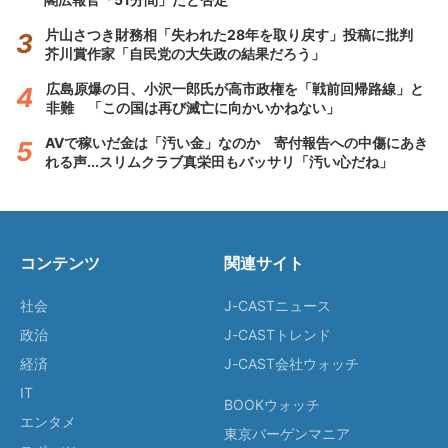
片山さつき財務相「失われた28年を取り戻す」投稿に批判
芥川賞作家「自民党の大失政の結果だろう」
広島原爆の日、小沢一郎氏が高市政権を「戦前回帰路線」と
非難 「この国は再び滅亡に向かいかねない」
AVで稼いだ金は「汚い金」なのか 寄付報告への中傷にあき
れる声...スリムクラブ真栄田もバッサリ「汚い心だね」
コンテンツ
関連サイト
社会
J-CASTニュース
政治
J-CASTトレンド
経済
J-CAST会社ウォッチ
IT
BOOKウォッチ
エンタメ
東京バーゲンマニア