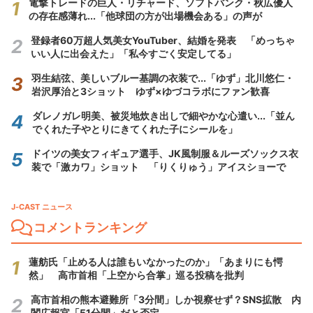
電撃トレードの巨人・リチャード、ソフトバンク・秋広優人
の存在感薄れ...「他球団の方が出場機会ある」の声が
登録者60万超人気美女YouTuber、結婚を発表 「めっちゃ
いい人に出会えた」「私今すごく安定してる」
羽生結弦、美しいブルー基調の衣装で...「ゆず」北川悠仁・
岩沢厚治と3ショット ゆず×ゆづコラボにファン歓喜
ダレノガレ明美、被災地炊き出しで細やかな心遣い...「並ん
でくれた子やとりにきてくれた子にシールを」
ドイツの美女フィギュア選手、JK風制服＆ルーズソックス衣
装で「激カワ」ショット 「りくりゅう」アイスショーで
J-CAST ニュース
コメントランキング
蓮舫氏「止める人は誰もいなかったのか」「あまりにも愕
然」 高市首相「上空から合掌」巡る投稿を批判
高市首相の熊本避難所「3分間」しか視察せず？SNS拡散 内
閣広報官「51分間」だと否定