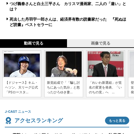
つげ義春さんと白土三平さん カリスマ漫画家、二人の「違い」と
は？
死去した丹羽宇一郎さんは、経済界有数の読書家だった 『死ぬほ
ど読書』ベストセラーに
動画で見る
画像で見る
【ドジャース】キム・
新党結成で「「騙し討
「れいわ新選組」が党
登
ヘソン、大リーグ公式
ちにあった気分」と怒
名の変更を発表、「い
女
「PSロースタ...
ったひろゆき妻...
のちの党」へ ...
発
J-CAST ニュース
アクセスランキング
もっと見る