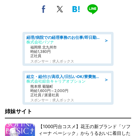
経理/病院での経理事務のお仕事/即日勤務可/車通勤可/経理/一般事務
＞
株式会社パソナ
福岡県 北九州市
時給1,380円
正社員
スポンサー：求人ボックス
組立・組付け/高収入/日払いOK/寮費無料/交替制/20・30・40代活躍中
＞
株式会社綜合キャリアオプション
熊本県 菊陽町
時給1,600円～2,000円
正社員 / 派遣社員
スポンサー：求人ボックス
姉妹サイト
【1000円台コスメ】花王の新ブランド「ソフ
ィーナ ベーシック」からうるおいに着目した