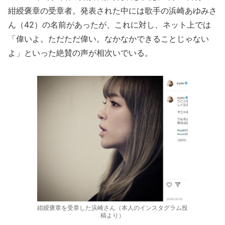
紺綬褒章の受章者。発表された中には歌手の浜崎あゆみさ
ん（42）の名前があったが、これに対し、ネット上では
「偉いよ。ただただ偉い。なかなかできることじゃない
よ」といった絶賛の声が相次いでいる。
紺綬褒章を受章した浜崎さん（本人のインスタグラム投
稿より）