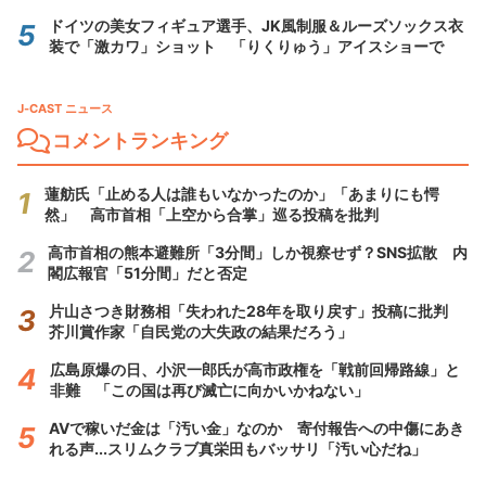
ドイツの美女フィギュア選手、JK風制服＆ルーズソックス衣
装で「激カワ」ショット 「りくりゅう」アイスショーで
J-CAST ニュース
コメントランキング
蓮舫氏「止める人は誰もいなかったのか」「あまりにも愕
然」 高市首相「上空から合掌」巡る投稿を批判
高市首相の熊本避難所「3分間」しか視察せず？SNS拡散 内
閣広報官「51分間」だと否定
片山さつき財務相「失われた28年を取り戻す」投稿に批判
芥川賞作家「自民党の大失政の結果だろう」
広島原爆の日、小沢一郎氏が高市政権を「戦前回帰路線」と
非難 「この国は再び滅亡に向かいかねない」
AVで稼いだ金は「汚い金」なのか 寄付報告への中傷にあき
れる声...スリムクラブ真栄田もバッサリ「汚い心だね」