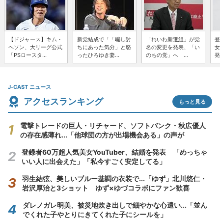
【ドジャース】キム・
新党結成で「「騙し討
「れいわ新選組」が党
登
ヘソン、大リーグ公式
ちにあった気分」と怒
名の変更を発表、「い
女
「PSロースタ...
ったひろゆき妻...
のちの党」へ ...
発
J-CAST ニュース
アクセスランキング
もっと見る
電撃トレードの巨人・リチャード、ソフトバンク・秋広優人
の存在感薄れ...「他球団の方が出場機会ある」の声が
登録者60万超人気美女YouTuber、結婚を発表 「めっちゃ
いい人に出会えた」「私今すごく安定してる」
羽生結弦、美しいブルー基調の衣装で...「ゆず」北川悠仁・
岩沢厚治と3ショット ゆず×ゆづコラボにファン歓喜
ダレノガレ明美、被災地炊き出しで細やかな心遣い...「並ん
でくれた子やとりにきてくれた子にシールを」