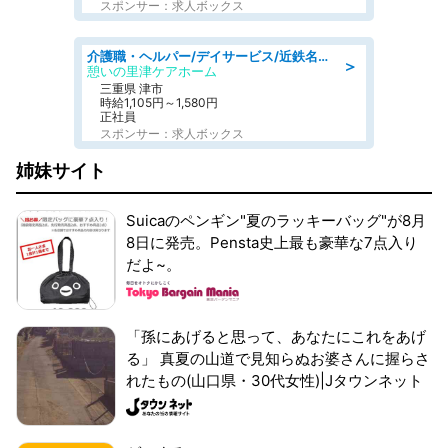
スポンサー：求人ボックス
介護職・ヘルパー/デイサービス/近鉄名古屋線 高田本山/津市/三重県
＞
憩いの里津ケアホーム
三重県 津市
時給1,105円～1,580円
正社員
スポンサー：求人ボックス
姉妹サイト
Suicaのペンギン"夏のラッキーバッグ"が8月
8日に発売。Pensta史上最も豪華な7点入り
だよ~。
「孫にあげると思って、あなたにこれをあげ
る」 真夏の山道で見知らぬお婆さんに握らさ
れたもの(山口県・30代女性)|Jタウンネット