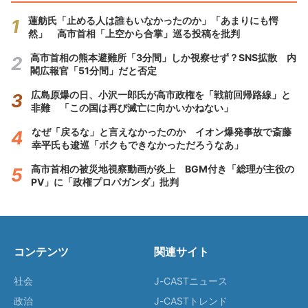
蓮舫氏「止める人は誰もいなかったのか」「あまりにも愕
然」 高市首相「上空から合掌」巡る投稿を批判
高市首相の熊本避難所「3分間」しか視察せず？SNS拡散 内
閣広報官「51分間」だと否定
広島原爆の日、小沢一郎氏が高市政権を「戦前回帰路線」と
非難 「この国は再び滅亡に向かいかねない」
なぜ「戻るな」と言えなかったのか イオン爆発事故で斎藤
幸平氏も逡巡「ボクもできなかっただろうなあ」
高市首相の被災地視察動画が炎上 BGM付き「総理が主役の
PV」に「政権プロパガンダ」批判
コンテンツ
関連サイト
社会
J-CASTニュース
政治
J-CASTトレンド