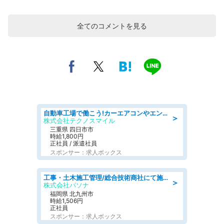
全てのコメントを見る
自動車工場で働こう!カーエアコンやエンジンの製造・加工業務/寮完備 denso aichi
＞
株式会社テクノスマイル
三重県 四日市市
時給1,800円
正社員 / 派遣社員
スポンサー：求人ボックス
工事・土木施工管理/総合技術商社にて施工管理のお仕事/即日勤務可/車通勤可/工事・土木施工管理/生産・品質管理
＞
株式会社パソナ
福岡県 北九州市
時給1,506円
正社員
スポンサー：求人ボックス