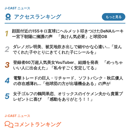
J-CAST ニュース
アクセスランキング
もっと見る
顔面付近の155キロ直球にヘルメット叩きつけたDeNAルーキ
ー宮下朝陽に擁護の声 「負けん気必要」と球団OB
ダレノガレ明美、被災地炊き出しで細やかな心遣い...「並ん
でくれた子やとりにきてくれた子にシールを」
登録者60万超人気美女YouTuber、結婚を発表 「めっちゃ
いい人に出会えた」「私今すごく安定してる」
電撃トレードの巨人・リチャード、ソフトバンク・秋広優人
の存在感薄れ...「他球団の方が出場機会ある」の声が
女子ゴルフの鶴岡果恋、オリックスのイケメン夫から貴重プ
レゼントに喜び 「感動をありがとう！！」
J-CAST ニュース
コメントランキング