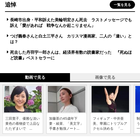
追悼
一覧を見る
長崎市出身・平和訴えた美輪明宏さん死去 ラストメッセージでも
訴え「愛があれば 戦争なんか起こりません」
つげ義春さんと白土三平さん カリスマ漫画家、二人の「違い」と
は？
死去した丹羽宇一郎さんは、経済界有数の読書家だった 『死ぬほ
ど読書』ベストセラーに
動画で見る
画像で見る
三田寛子、優雅な淡い
加藤茶の45歳年下
フィギュア・中井亜
制
黄色の着物姿で上品な
妻・綾菜、「美文字」
美、華麗にトリプルア
う
たたずまいで ...
手書き勉強ノート...
クセル決める 「...
一