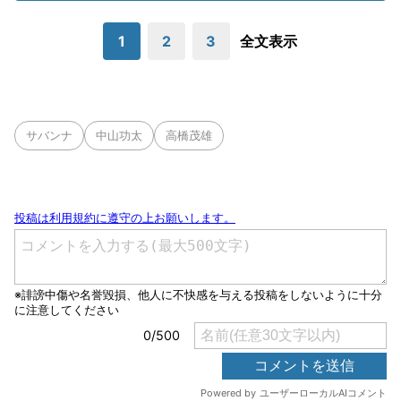
1
2
3
全文表示
サバンナ
中山功太
高橋茂雄