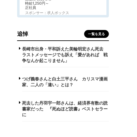
時給1,250円～
正社員
スポンサー：求人ボックス
追悼
一覧を見る
長崎市出身・平和訴えた美輪明宏さん死去
ラストメッセージでも訴え「愛があれば 戦
争なんか起こりません」
つげ義春さんと白土三平さん カリスマ漫画
家、二人の「違い」とは？
死去した丹羽宇一郎さんは、経済界有数の読
書家だった 『死ぬほど読書』ベストセラー
に