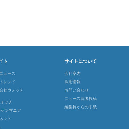
イト
サイトについて
Tニュース
会社案内
Tトレンド
採用情報
ST会社ウォッチ
お問い合わせ
ニュース読者投稿
ウォッチ
編集長からの手紙
ーゲンマニア
ネット
る