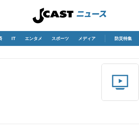
済
IT
エンタメ
スポーツ
メディア
防災特集