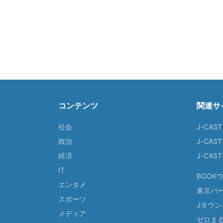
コンテンツ
関連サ
社会
J-CAS
政治
J-CAS
経済
J-CA
IT
BOOK
エンタメ
東京バ
スポーツ
Jタウン
メディア
ゼロま