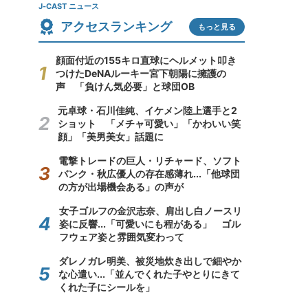
J-CAST ニュース
アクセスランキング
もっと見る
顔面付近の155キロ直球にヘルメット叩き
つけたDeNAルーキー宮下朝陽に擁護の
声 「負けん気必要」と球団OB
元卓球・石川佳純、イケメン陸上選手と2
ショット 「メチャ可愛い」「かわいい笑
顔」「美男美女」話題に
電撃トレードの巨人・リチャード、ソフト
バンク・秋広優人の存在感薄れ...「他球団
の方が出場機会ある」の声が
女子ゴルフの金沢志奈、肩出し白ノースリ
姿に反響...「可愛いにも程がある」 ゴル
フウェア姿と雰囲気変わって
ダレノガレ明美、被災地炊き出しで細やか
な心遣い...「並んでくれた子やとりにきて
くれた子にシールを」