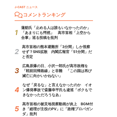
J-CAST ニュース
コメントランキング
蓮舫氏「止める人は誰もいなかったのか」
「あまりにも愕然」 高市首相「上空から
合掌」巡る投稿を批判
高市首相の熊本避難所「3分間」しか視察
せず？SNS拡散 内閣広報官「51分間」だ
と否定
広島原爆の日、小沢一郎氏が高市政権を
「戦前回帰路線」と非難 「この国は再び
滅亡に向かいかねない」
なぜ「戻るな」と言えなかったのか イオ
ン爆発事故で斎藤幸平氏も逡巡「ボクもで
きなかっただろうなあ」
高市首相の被災地視察動画が炎上 BGM付
き「総理が主役のPV」に「政権プロパガン
ダ」批判