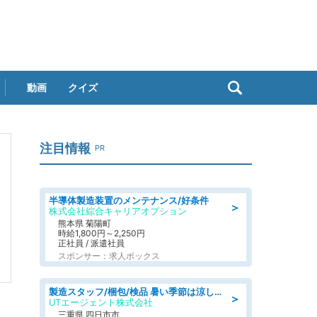
動画
クイズ
注目情報
PR
半導体製造装置のメンテナンス/好条件
＞
株式会社綜合キャリアオプション
熊本県 菊陽町
時給1,800円～2,250円
正社員 / 派遣社員
スポンサー：求人ボックス
製造スタッフ/梱包/検品 暑い季節は涼しい時間に賢く稼ぐ 未経験でも月収29万円
＞
UTエージェント株式会社
三重県 四日市市