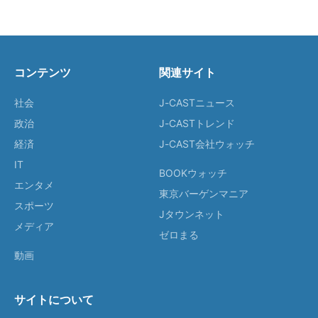
コンテンツ
関連サイト
社会
J-CASTニュース
政治
J-CASTトレンド
経済
J-CAST会社ウォッチ
IT
BOOKウォッチ
エンタメ
東京バーゲンマニア
スポーツ
Jタウンネット
メディア
ゼロまる
動画
サイトについて