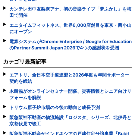
カンテレ田中友梨奈アナ、初の音楽ライブ「夢ふかし」を梅
田で開催
エニタイムフィットネス、世界6,000店舗目を東京・西小山
にオープン
電算システムがChrome Enterprise / Google for Education
のPartner Summit Japan 2026で4つの感謝状を受贈
カテゴリ最新記事
エアトリ、全日本空手道連盟と2026年度も年間サポーター
契約を締結
木耐協がオンラインセミナー開催、災害情報とシニア向けリ
フォームを解説
トリウム原子炉市場の今後の動向と成長予測
阪急阪神不動産の物流施設「ロジスタ」シリーズ、北伊丹と
京都伏見で竣工
阪急阪神不動産がインドネシアの戸建住宅分譲事業『Bukit