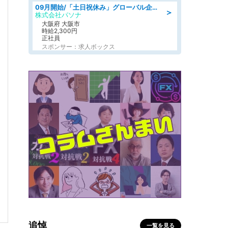
09月開始/「土日祝休み」グローバル企業での産業保健のお仕事/保健師/高時給/残業なし/服装自由
＞
株式会社パソナ
大阪府 大阪市
時給2,300円
正社員
スポンサー：求人ボックス
追悼
一覧を見る