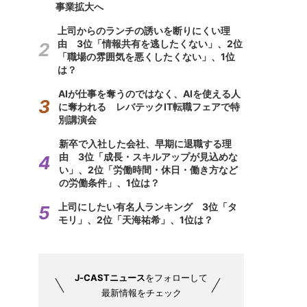
事業拡大へ
上司からのランチの誘いを断りにくい理
由 3位「情報共有を逃したくない」、2位
「職場の雰囲気を悪くしたくない」、1位
は？
AIが仕事を奪うのではなく、AIを使える人
に奪われる レバテックIT転職フェアで特
別講演会
新卒で入社した会社、早期に退職する理
由 3位「成長・スキルアップが見込めな
い」、2位「労働時間・休日・働き方など
の労働条件」、1位は？
上司にしたい有名人ランキング 3位「タ
モリ」、2位「天海祐希」、1位は？
J-CASTニュース
をフォローして
最新情報をチェック