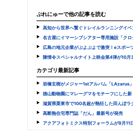
ぷれにゅーで他の記事を読む
高知から世界へ繋ぐトレイルランニングイベント「BUDO
名古屋にイマーシブシアター専用施設「クロ
広島の地元企業がぷよぷよで激突！eスポー
陳情令スペシャルナイト上映会第4弾が10月
カテゴリ最新記事
岩橋玄樹がメジャー1stアルバム「LAzaru
徳山動物園にマレーグマをモチーフにした新
滋賀県栗東市で100名超が熱狂した田んぼラ
高断熱住宅専門誌「だん」最新号が発売
アクアフォトミクス特別フォーラムが9月11