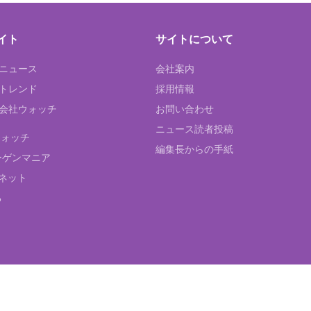
イト
サイトについて
Tニュース
会社案内
Tトレンド
採用情報
ST会社ウォッチ
お問い合わせ
ニュース読者投稿
ウォッチ
編集長からの手紙
ーゲンマニア
ネット
る