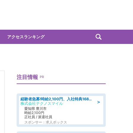
アクセスランキング
注目情報
PR
経験者急募!時給2,100円、入社特典168万円の自動車製造業務/トヨタ自動車/tutumi
＞
株式会社テクノスマイル
愛知県 豊川市
時給2,100円
正社員 / 派遣社員
スポンサー：求人ボックス