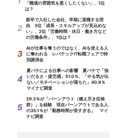
「職場の雰囲気を悪くしたくない」、1位
は？
新卒で入社した会社、早期に退職する理
由 3位「成長・スキルアップが見込めな
い」、2位「労働時間・休日・働き方など
の労働条件」、1位は？
AIが仕事を奪うのではなく、AIを使える人
に奪われる レバテックIT転職フェアで特
別講演会
夏バテによる仕事への影響 夏バテで「強
いだるさ・疲労感」51.0％、「やる気が出
ない／モチベーションが落ちた」40.8％
マイナビ調査
29.3％が「バーンアウト（燃え尽き症候
群）」を経験 現在バーンアウトである人
の35.1％が「勤務時間が長すぎる」 マイ
ナビ調査