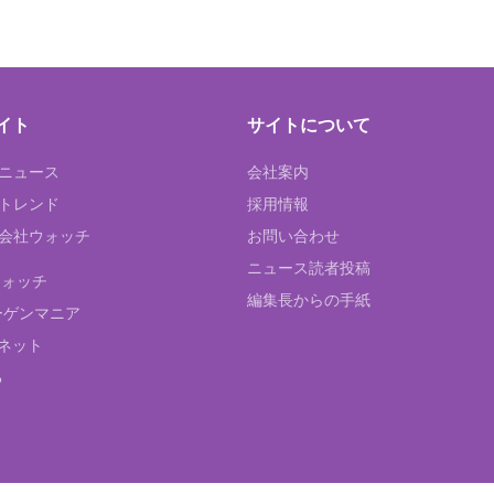
イト
サイトについて
Tニュース
会社案内
Tトレンド
採用情報
ST会社ウォッチ
お問い合わせ
ニュース読者投稿
ウォッチ
編集長からの手紙
ーゲンマニア
ネット
る