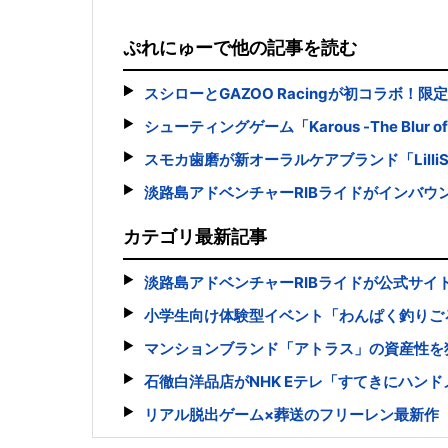
ぷれにゅーで他の記事を読む
スシローとGAZOO Racingが初コラボ！
シューティングゲーム「Karous -The Blur of
スモカ歯磨が新オーラルケアブランド「Lilli
淡路島アドベンチャーRIBライドがインバウ
カテゴリ最新記事
淡路島アドベンチャーRIBライドが公式サ
小学生向け体験型イベント「わんぱく釣りご
マンションブランド「アトラス」の資産性を
石徹白洋品店がNHK Eテレ「すてきにハン
リアル脱出ゲーム×葬送のフリーレン最新作