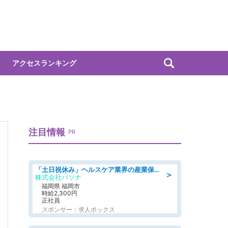
アクセスランキング
注目情報
PR
「土日祝休み」ヘルスケア業界の産業保健師/高時給/未経験OK/要資格:保健師、正看護師
＞
株式会社パソナ
福岡県 福岡市
時給2,300円
正社員
スポンサー：求人ボックス