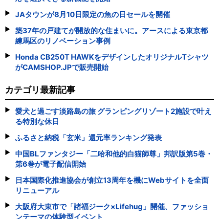
JAタウンが8月10日限定の魚の日セールを開催
築37年の戸建てが開放的な住まいに。アースによる東京都
練馬区のリノベーション事例
Honda CB250T HAWKをデザインしたオリジナルTシャツ
がCAMSHOP.JPで販売開始
カテゴリ最新記事
愛犬と過ごす淡路島の旅 グランピングリゾート2施設で叶え
る特別な休日
ふるさと納税「玄米」還元率ランキング発表
中国BLファンタジー「二哈和他的白猫師尊」邦訳版第5巻・
第6巻が電子配信開始
日本国際化推進協会が創立13周年を機にWebサイトを全面
リニューアル
大阪府大東市で「諸福ジーク×Lifehug」開催、ファッショ
ンテーマの体験型イベント