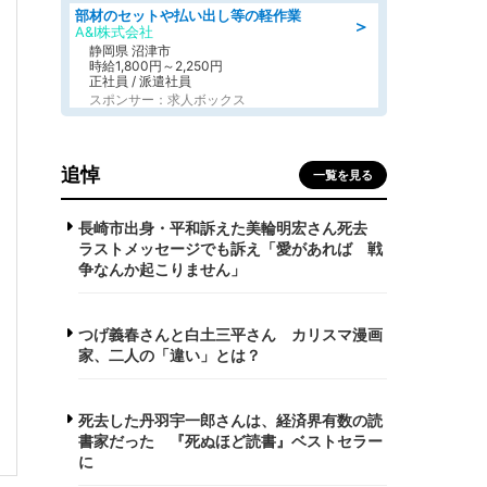
部材のセットや払い出し等の軽作業
＞
A&I株式会社
静岡県 沼津市
時給1,800円～2,250円
正社員 / 派遣社員
スポンサー：求人ボックス
追悼
一覧を見る
長崎市出身・平和訴えた美輪明宏さん死去
ラストメッセージでも訴え「愛があれば 戦
争なんか起こりません」
つげ義春さんと白土三平さん カリスマ漫画
家、二人の「違い」とは？
死去した丹羽宇一郎さんは、経済界有数の読
書家だった 『死ぬほど読書』ベストセラー
に