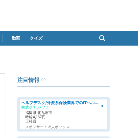
動画
クイズ
注目情報
PR
ヘルプデスク/外資系保険業界でのITヘルプデスク業務/駅近/即日勤務可/ヘルプデスク
＞
株式会社パソナ
福岡県 北九州市
時給4,167円
正社員
スポンサー：求人ボックス