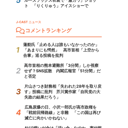
ルーズソックス衣装で「激カワ」ショッ
ト 「りくりゅう」アイスショーで
J-CAST ニュース
コメントランキング
蓮舫氏「止める人は誰もいなかったのか」
「あまりにも愕然」 高市首相「上空から
合掌」巡る投稿を批判
高市首相の熊本避難所「3分間」しか視察
せず？SNS拡散 内閣広報官「51分間」だ
と否定
片山さつき財務相「失われた28年を取り戻
す」投稿に批判 芥川賞作家「自民党の大
失政の結果だろう」
広島原爆の日、小沢一郎氏が高市政権を
「戦前回帰路線」と非難 「この国は再び
滅亡に向かいかねない」
AVで稼いだ金は「汚い金」なのか 寄付報