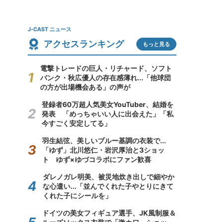
J-CAST ニュース
アクセスランキング
もっと見る
電撃トレードの巨人・リチャード、ソフト
バンク・秋広優人の存在感薄れ...「他球団
の方が出場機会ある」の声が
登録者60万超人気美女YouTuber、結婚を
発表 「めっちゃいい人に出会えた」「私
今すごく安定してる」
羽生結弦、美しいブルー基調の衣装で...
「ゆず」北川悠仁・岩沢厚治と3ショッ
ト ゆず×ゆづコラボにファン歓喜
ダレノガレ明美、被災地炊き出しで細やか
な心遣い...「並んでくれた子やとりにきて
くれた子にシールを」
ドイツの美女フィギュア選手、JK風制服＆