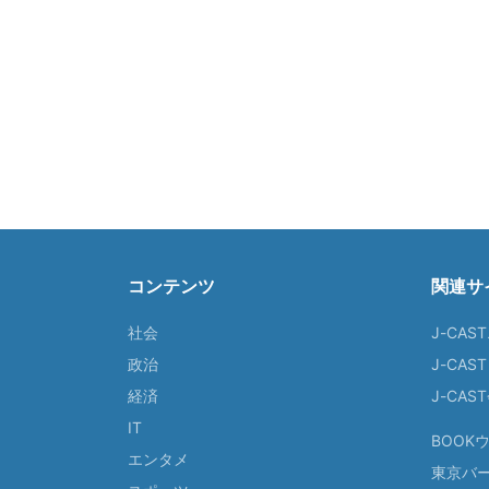
コンテンツ
関連サ
社会
J-CAS
政治
J-CAS
経済
J-CA
IT
BOOK
エンタメ
東京バ