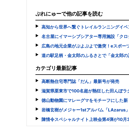
ぷれにゅーで他の記事を読む
高知から世界へ繋ぐトレイルランニングイベント「BUDO
名古屋にイマーシブシアター専用施設「クロ
広島の地元企業がぷよぷよで激突！eスポー
道の駅足柄・金太郎のふるさとで「金太郎の
カテゴリ最新記事
高断熱住宅専門誌「だん」最新号が発売
滋賀県栗東市で100名超が熱狂した田んぼラ
徳山動物園にマレーグマをモチーフにした新
岩橋玄樹がメジャー1stアルバム「LAzaru
陳情令スペシャルナイト上映会第4弾が10月