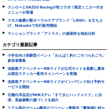
スシローとGAZOO Racingが初コラボ！限定ミニカー付き
メニューが登場
スモカ歯磨が新オーラルケアブランド「LilliSH」を立ち上
げ、Makuakeで先行販売開始
マンションブランド「アトラス」の資産性を独自分析
カテゴリ最新記事
小学生向け体験型イベント「わんぱく釣りごろつられごろ」
参加者募集
淡路島アドベンチャーRIBライドが公式サイトを刷新し夏休
み限定ステッカー配布キャンペーンを実施
淡路島アドベンチャーRIBライドがインバウンド向け予約サ
ービスを開始
石徹白洋品店がNHK Eテレ「すてきにハンドメイド」に出
演、直線裁断の服づくりを紹介
リアル脱出ゲーム×葬送のフリーレン最新作『魔族潜む村か