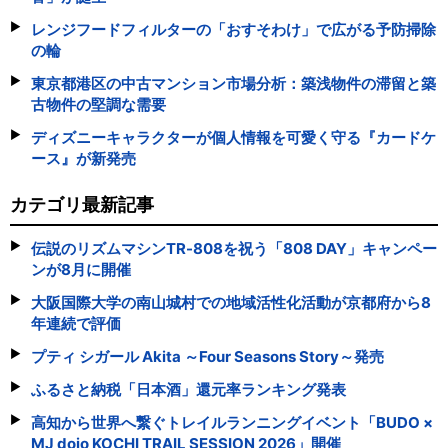
レンジフードフィルターの「おすそわけ」で広がる予防掃除
の輪
東京都港区の中古マンション市場分析：築浅物件の滞留と築
古物件の堅調な需要
ディズニーキャラクターが個人情報を可愛く守る『カードケ
ース』が新発売
カテゴリ最新記事
伝説のリズムマシンTR-808を祝う「808 DAY」キャンペー
ンが8月に開催
大阪国際大学の南山城村での地域活性化活動が京都府から8
年連続で評価
プティ シガール Akita ～Four Seasons Story～発売
ふるさと納税「日本酒」還元率ランキング発表
高知から世界へ繋ぐトレイルランニングイベント「BUDO ×
MJ dojo KOCHI TRAIL SESSION 2026」開催