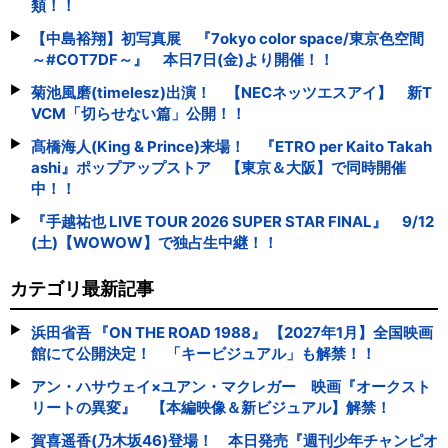
類！！
【中島裕翔】初写真展 『7okyo color space/東京色空間
～#COT7DF～』 本日7日(金)より開催！！
菊池風磨(timelesz)出演！ 【NECネッツエスアイ】 新T
VCM「切らせない篇」公開！！
髙橋海人(King & Prince)来場！ 『ETRO per Kaito Takah
ashi』ポップアップストア 【東京＆大阪】で同時開催
中！！
『手越祐也 LIVE TOUR 2026 SUPER STAR FINAL』 9/12
(土)【WOWOW】で独占生中継！！
カテゴリ最新記事
浜田省吾 『ON THE ROAD 1988』 【2027年1月】全国映画
館にて公開決定！ 「キービジュアル」も解禁！！
アン・ハサウェイ×ユアン・マクレガー 映画『オークスト
リートの異変』 【本編映像＆新ビジュアル】解禁！
賀喜遥香(乃木坂46)登場！ 本日発売『週刊少年チャンピオ