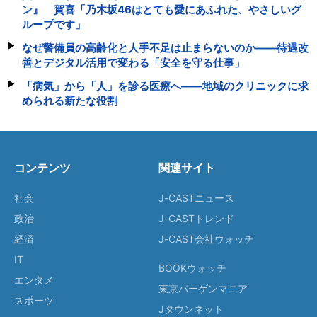
ン』 賀喜「乃木坂46はとても愛にあふれた、やさしいグ
ループです」
なぜ警備員の高齢化と人手不足は止まらないのか――待遇改
善とデジタル活用で変わる「安全を守る仕事」
「病気」から「人」を診る医療へ――地域のクリニックに求
められる新たな役割
コンテンツ
関連サイト
社会
J-CASTニュース
政治
J-CASTトレンド
経済
J-CAST会社ウォッチ
IT
BOOKウォッチ
エンタメ
東京バーゲンマニア
スポーツ
Jタウンネット