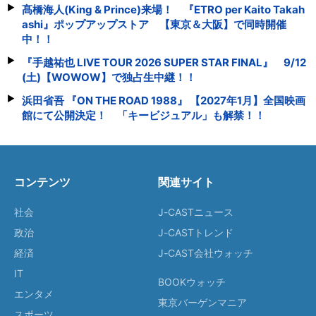
髙橋海人(King & Prince)来場！ 『ETRO per Kaito Takah
ashi』ポップアップストア 【東京＆大阪】で同時開催
中！！
『手越祐也 LIVE TOUR 2026 SUPER STAR FINAL』 9/12
(土)【WOWOW】で独占生中継！！
浜田省吾 『ON THE ROAD 1988』 【2027年1月】全国映画
館にて公開決定！ 「キービジュアル」も解禁！！
コンテンツ
関連サイト
社会
J-CASTニュース
政治
J-CASTトレンド
経済
J-CAST会社ウォッチ
IT
BOOKウォッチ
エンタメ
東京バーゲンマニア
スポーツ