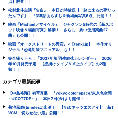
点】解禁！！
松村北斗主演『告白』 本日21時放送【一緒に来るの夢だっ
たんです】 「第5話あらすじ＆新場面写真6点」公開！！
映画『Michael／マイケル』 ジャクソン5時代の【新スポ
ット映像＆場面写真】解禁！ さらに「劇中使用楽曲27
曲」も公開！！
映画『オークストリートの異変』×【tenki.jp】 本作オリ
ジナル「恐竜対策マニュアル」も！！
完全撮り下ろし「2027年版 羽生結弦カレンダー」 2026
年10月発売予定 【壁掛けタイプ＆卓上タイプ】の2種
類！！
カテゴリ最新記事
【中島裕翔】初写真展 『7okyo color space/東京色空間
～#COT7DF～』 本日7日(金)より開催！！
菊池風磨(timelesz)出演！ 【NECネッツエスアイ】 新T
VCM「切らせない篇」公開！！