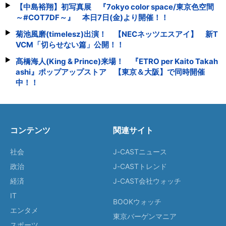
【中島裕翔】初写真展 『7okyo color space/東京色空間
～#COT7DF～』 本日7日(金)より開催！！
菊池風磨(timelesz)出演！ 【NECネッツエスアイ】 新T
VCM「切らせない篇」公開！！
髙橋海人(King & Prince)来場！ 『ETRO per Kaito Takah
ashi』ポップアップストア 【東京＆大阪】で同時開催
中！！
コンテンツ
関連サイト
社会
J-CASTニュース
政治
J-CASTトレンド
経済
J-CAST会社ウォッチ
IT
BOOKウォッチ
エンタメ
東京バーゲンマニア
スポーツ