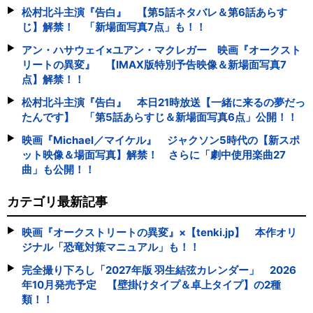
松村北斗主演『告白』 【第5話ネタバレ＆第6話あらす
じ】解禁！ 「新場面写真7点」も！！
アン・ハサウェイ×ユアン・マクレガー 映画『オークスト
リートの異変』 【IMAX版特別予告映像＆新場面写真7
点】解禁！！
松村北斗主演『告白』 本日21時放送【一緒に来るの夢だっ
たんです】 「第5話あらすじ＆新場面写真6点」公開！！
映画『Michael／マイケル』 ジャクソン5時代の【新スポ
ット映像＆場面写真】解禁！ さらに「劇中使用楽曲27
曲」も公開！！
カテゴリ最新記事
映画『オークストリートの異変』×【tenki.jp】 本作オリ
ジナル「恐竜対策マニュアル」も！！
完全撮り下ろし「2027年版 羽生結弦カレンダー」 2026
年10月発売予定 【壁掛けタイプ＆卓上タイプ】の2種
類！！