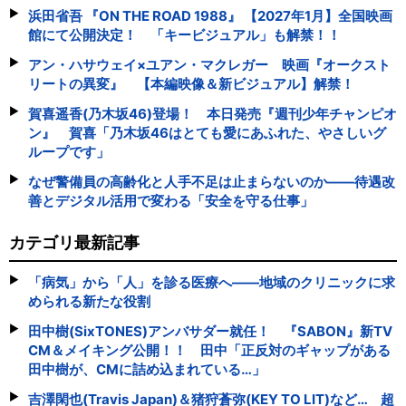
浜田省吾 『ON THE ROAD 1988』 【2027年1月】全国映画
館にて公開決定！ 「キービジュアル」も解禁！！
アン・ハサウェイ×ユアン・マクレガー 映画『オークスト
リートの異変』 【本編映像＆新ビジュアル】解禁！
賀喜遥香(乃木坂46)登場！ 本日発売『週刊少年チャンピオ
ン』 賀喜「乃木坂46はとても愛にあふれた、やさしいグ
ループです」
なぜ警備員の高齢化と人手不足は止まらないのか――待遇改
善とデジタル活用で変わる「安全を守る仕事」
カテゴリ最新記事
「病気」から「人」を診る医療へ――地域のクリニックに求
められる新たな役割
田中樹(SixTONES)アンバサダー就任！ 『SABON』新TV
CM＆メイキング公開！！ 田中「正反対のギャップがある
田中樹が、CMに詰め込まれている…」
吉澤閑也(Travis Japan)＆猪狩蒼弥(KEY TO LIT)など… 超