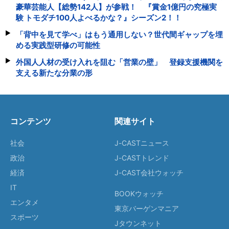
豪華芸能人【総勢142人】が参戦！ 『賞金1億円の究極実
験 トモダチ100人よべるかな？』シーズン2！！
「背中を見て学べ」はもう通用しない？世代間ギャップを埋
める実践型研修の可能性
外国人人材の受け入れを阻む「営業の壁」 登録支援機関を
支える新たな分業の形
コンテンツ
関連サイト
社会
J-CASTニュース
政治
J-CASTトレンド
経済
J-CAST会社ウォッチ
IT
BOOKウォッチ
エンタメ
東京バーゲンマニア
スポーツ
Jタウンネット