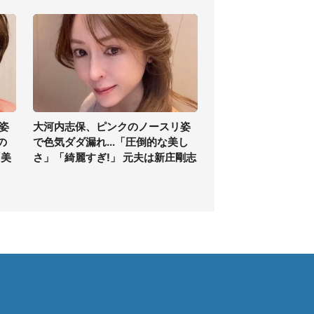
姿
大河内志保、ピンクのノースリ姿
の
で色気ダダ漏れ...「圧倒的な美し
「美
さ」「綺麗すぎ!」 元夫は新庄剛志