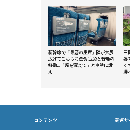
新幹線で「最悪の座席」隣が大股
三
広げてこちらに侵食 疲労と苦痛の
姿
移動...「席を変えて」と車掌に訴
く
え
漏
コンテンツ
関連サ