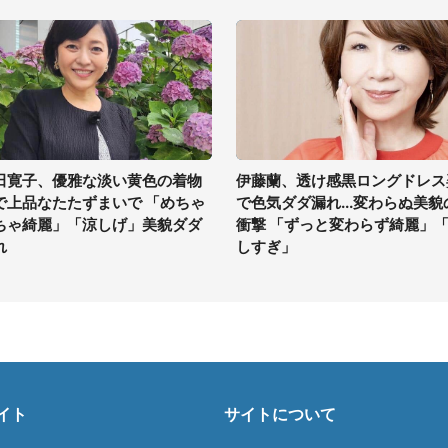
田寛子、優雅な淡い黄色の着物
伊藤蘭、透け感黒ロングドレス
で上品なたたずまいで 「めちゃ
で色気ダダ漏れ...変わらぬ美貌
ちゃ綺麗」「涼しげ」美貌ダダ
衝撃 「ずっと変わらず綺麗」
れ
しすぎ」
イト
サイトについて