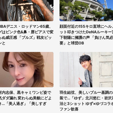
NBAデニス・ロッドマン65歳、
顔面付近の155キロ直球にヘル
ゲはピンク色&鼻・唇ピアスで変
ット叩きつけたDeNAルーキー
らぬ威圧感 「ブルズ」戦友ピッ
下朝陽に擁護の声 「負けん気
ンと
要」と球団OB
河内志保、黒キャミワンピ姿で
羽生結弦、美しいブルー基調の
気ダダ漏れ 変わらぬ美貌にどよ
装で...「ゆず」北川悠仁・岩沢
き...「美人過ぎ」「美しすぎ
治と3ショット ゆず×ゆづコラ
」
ファン歓喜