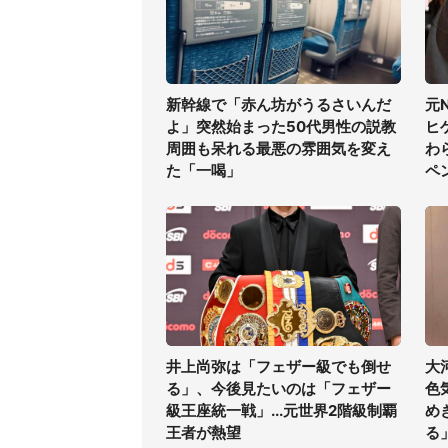
新幹線で「赤ん坊がうるさいんだ
元
よ」突然始まった50代男性の説教
ヒ
周囲も呆れる最悪の雰囲気を変え
わ
た「一喝」
ペ
井上尚弥は「フェザー級でも倒せ
大
る」、今後見たいのは「フェザー
色
級王座統一戦」...元世界2階級制覇
め
王者が熱望
る