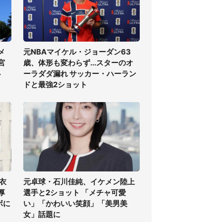
メ
元NBAマイケル・ジョーダン63
宮
歳、体形も変わらず...スターのオ
必
ーラダダ漏れ サッカー・ハーラン
ドと最強2ショット
衣
元卓球・石川佳純、イケメン陸上
厚
選手と2ショット 「メチャ可愛
ボに
い」「かわいい笑顔」「美男美
女」話題に