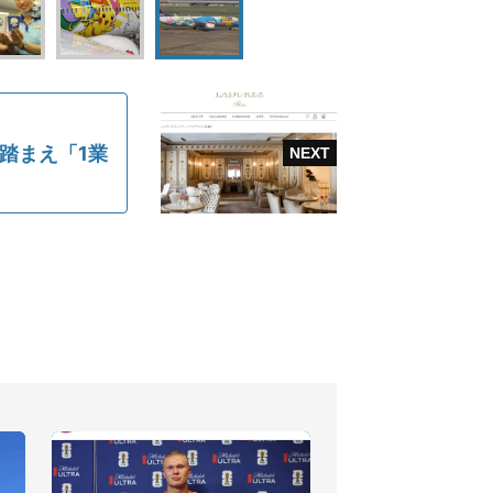
踏まえ「1業