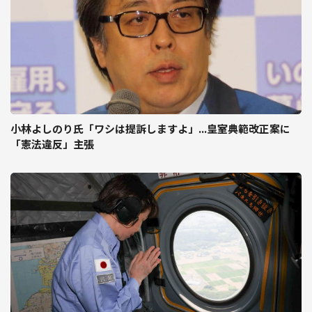
小林よしのり氏「ワシは提訴しますよ」...皇室典範改正案に
「憲法違反」主張