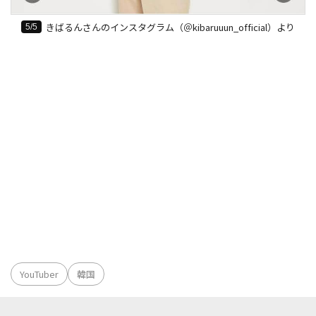
きばるんさんのインスタグラム（＠kibaruuun_official）より
5/5
記事本文を読む
YouTuber
韓国
韓国人YouTuber、政治系動画ストップを発表 「自分の国
が奪われてしまったという悲壮感」思い語る