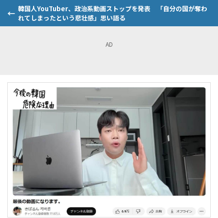
韓国人YouTuber、政治系動画ストップを発表 「自分の国が奪わ
れてしまったという悲壮感」思い語る