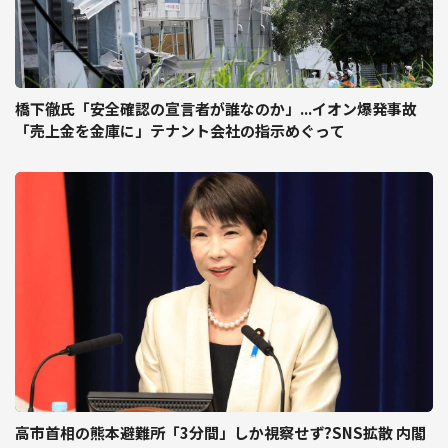
橋下徹氏「安全確認の宣言者が誰なのか」...イオン爆発事故
「売上金を金庫に」テナント会社の指示めぐって
高市首相の熊本避難所「3分間」しか視察せず?SNS拡散 内閣