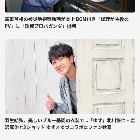
高市首相の被災地視察動画が炎上 BGM付き「総理が主役の
PV」に「政権プロパガンダ」批判
羽生結弦、美しいブルー基調の衣装で...「ゆず」北川悠仁・岩
沢厚治と3ショット ゆず×ゆづコラボにファン歓喜