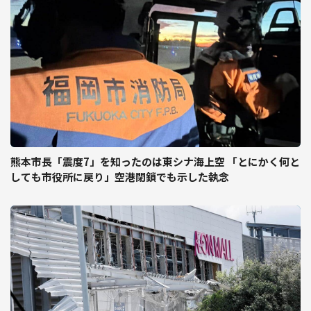
熊本市長「震度7」を知ったのは東シナ海上空 「とにかく何と
しても市役所に戻り」空港閉鎖でも示した執念