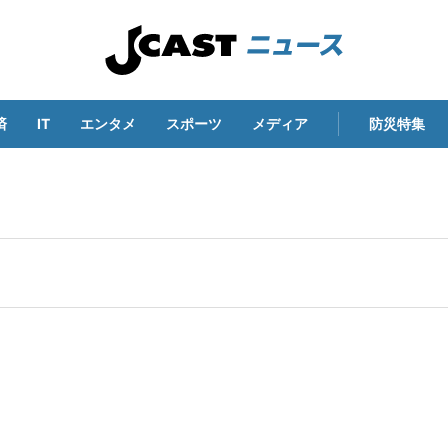
済
IT
エンタメ
スポーツ
メディア
防災特集