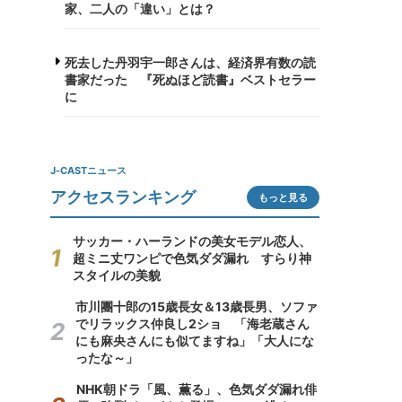
家、二人の「違い」とは？
死去した丹羽宇一郎さんは、経済界有数の読
書家だった 『死ぬほど読書』ベストセラー
に
J-CASTニュース
アクセスランキング
もっと見る
サッカー・ハーランドの美女モデル恋人、
超ミニ丈ワンピで色気ダダ漏れ すらり神
スタイルの美貌
市川團十郎の15歳長女＆13歳長男、ソファ
でリラックス仲良し2ショ 「海老蔵さん
にも麻央さんにも似てますね」「大人にな
ったな～」
NHK朝ドラ「風、薫る」、色気ダダ漏れ俳