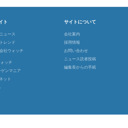
イト
サイトについて
Tニュース
会社案内
Tトレンド
採用情報
ST会社ウォッチ
お問い合わせ
ニュース読者投稿
ウォッチ
編集長からの手紙
ーゲンマニア
ネット
る