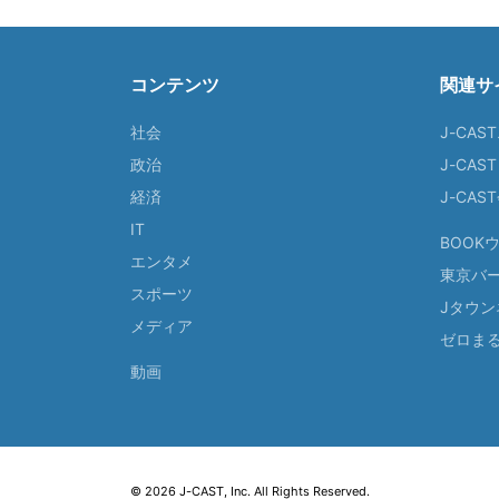
コンテンツ
関連サ
社会
J-CAS
政治
J-CAS
経済
J-CA
IT
BOOK
エンタメ
東京バ
スポーツ
Jタウン
メディア
ゼロま
動画
© 2026 J-CAST, Inc. All Rights Reserved.