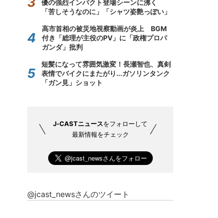
優の強烈インパクト登場シーンに沸く
「苦しそうなのに」「シャツ姿艶っぽい」
高市首相の被災地視察動画が炎上 BGM
付き「総理が主役のPV」に「政権プロパ
ガンダ」批判
短髪になって雰囲気激変！長瀬智也、真剣
表情でバイクにまたがり...ガソリンタンク
「ガン見」ショット
J-CASTニュース
をフォローして
最新情報をチェック
@jcast_newsさんのツイート