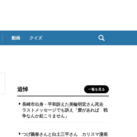
動画
クイズ
追悼
一覧を見る
長崎市出身・平和訴えた美輪明宏さん死去
ラストメッセージでも訴え「愛があれば 戦
争なんか起こりません」
つげ義春さんと白土三平さん カリスマ漫画