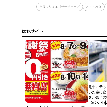
とりマリ＆エゴサーチャーズ
とり・みき
姉妹サイト
電車に乗っ
いた席に座
客が息子の
40代女性)