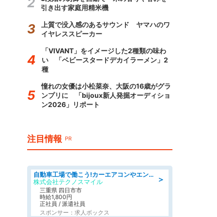
引き出す家庭用精米機
上質で没入感のあるサウンド ヤマハのワ
イヤレススピーカー
「VIVANT」をイメージした2種類の味わ
い 「ベビースタードデカイラーメン」2
種
憧れの女優は小松菜奈、大阪の16歳がグラ
ンプリに 「bijoux新人発掘オーディショ
ン2026」リポート
注目情報
PR
自動車工場で働こう!カーエアコンやエンジンの製造・加工業務/寮完備 denso aichi
＞
株式会社テクノスマイル
三重県 四日市市
時給1,800円
正社員 / 派遣社員
スポンサー：求人ボックス