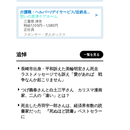
介護職・ヘルパー/デイサービス/近鉄名古屋線 高田本山/津市/三重県
＞
憩いの里津ケアホーム
三重県 津市
時給1,105円～1,580円
正社員
スポンサー：求人ボックス
追悼
一覧を見る
長崎市出身・平和訴えた美輪明宏さん死去
ラストメッセージでも訴え「愛があれば 戦
争なんか起こりません」
つげ義春さんと白土三平さん カリスマ漫画
家、二人の「違い」とは？
死去した丹羽宇一郎さんは、経済界有数の読
書家だった 『死ぬほど読書』ベストセラー
に