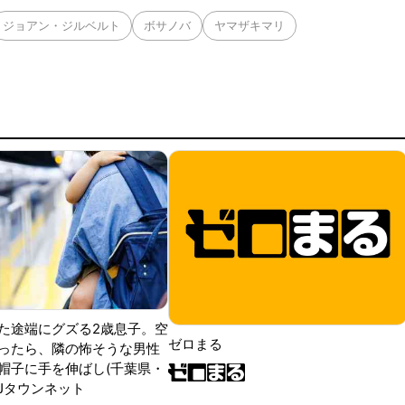
ジョアン・ジルベルト
ボサノバ
ヤマザキマリ
た途端にグズる2歳息子。空
ゼロまる
ったら、隣の怖そうな男性
帽子に手を伸ばし(千葉県・
|Jタウンネット