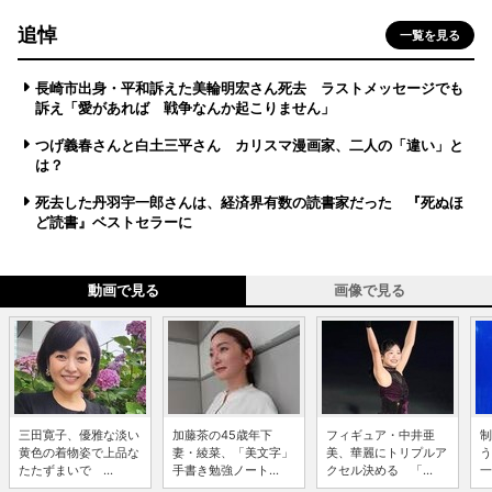
追悼
一覧を見る
長崎市出身・平和訴えた美輪明宏さん死去 ラストメッセージでも
訴え「愛があれば 戦争なんか起こりません」
つげ義春さんと白土三平さん カリスマ漫画家、二人の「違い」と
は？
死去した丹羽宇一郎さんは、経済界有数の読書家だった 『死ぬほ
ど読書』ベストセラーに
動画で見る
画像で見る
三田寛子、優雅な淡い
加藤茶の45歳年下
フィギュア・中井亜
制
黄色の着物姿で上品な
妻・綾菜、「美文字」
美、華麗にトリプルア
う
たたずまいで ...
手書き勉強ノート...
クセル決める 「...
一