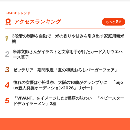
J-CAST トレンド
アクセスランキング
もっと見る
3段階の制御を自動で 米の香りや甘みを引き出す家庭用精米
機
米津玄師さんがイラストと文章を手がけたカード入りウエハ
ース菓子
ゼッテリア 期間限定「夏の和風おろしバーガーフェア」
憧れの女優は小松菜奈、大阪の16歳がグランプリに 「bijo
ux新人発掘オーディション2026」リポート
「VIVANT」をイメージした2種類の味わい 「ベビースター
ドデカイラーメン」2種