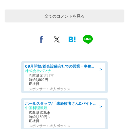
全てのコメントを見る
09月開始/総合設備会社での営業・事務のお仕事/車通勤可/賞与あり/営業/営業事務
＞
株式会社パソナ
兵庫県 加古川市
時給1,800円
正社員
スポンサー：求人ボックス
ホールスタッフ/「未経験者さん&バイトデビューも大歓迎」残業ほぼなし×1日3時間〜勤務OK!フォロー体制も充実/広島県/広島市南区
＞
中国料理敦煌
広島県 広島市
時給1,150円～
正社員
スポンサー：求人ボックス