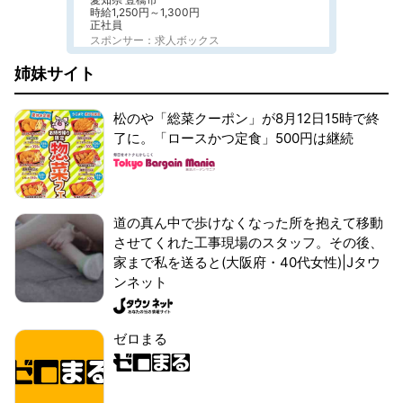
時給1,250円～1,300円
正社員
スポンサー：求人ボックス
姉妹サイト
松のや「総菜クーポン」が8月12日15時で終
了に。「ロースかつ定食」500円は継続
道の真ん中で歩けなくなった所を抱えて移動
させてくれた工事現場のスタッフ。その後、
家まで私を送ると(大阪府・40代女性)|Jタウ
ンネット
ゼロまる