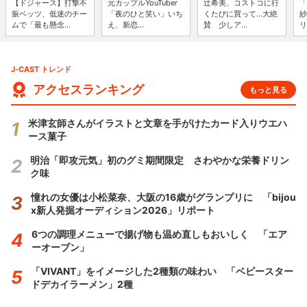
【ドジャース】打撃不
元カップルYouTuber
辻希美、コストコに行
「
振ベッツ、低迷のチー
「夜のひと笑い」いち
くたびに買って...大絶
紗
ムで「最も懸念...
え、新恋...
賛 少しア...
リ
J-CAST トレンド
アクセスランキング
もっと見る
米津玄師さんがイラストと文章を手がけたカード入りウエハ
ース菓子
明治「即攻元気」初のグミ期間限定 さわやかな栄養ドリン
ク味
憧れの女優は小松菜奈、大阪の16歳がグランプリに 「bijou
x新人発掘オーディション2026」リポート
6つの調理メニューで揚げ物も温め直しもおいしく 「エア
ーオーブン」
「VIVANT」をイメージした2種類の味わい 「ベビースター
ドデカイラーメン」2種