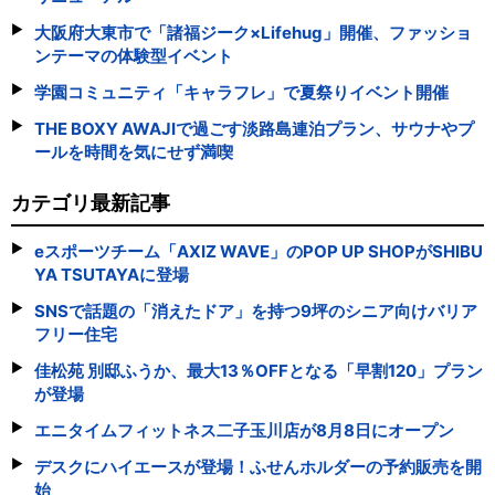
大阪府大東市で「諸福ジーク×Lifehug」開催、ファッショ
ンテーマの体験型イベント
学園コミュニティ「キャラフレ」で夏祭りイベント開催
THE BOXY AWAJIで過ごす淡路島連泊プラン、サウナやプ
ールを時間を気にせず満喫
カテゴリ最新記事
eスポーツチーム「AXIZ WAVE」のPOP UP SHOPがSHIBU
YA TSUTAYAに登場
SNSで話題の「消えたドア」を持つ9坪のシニア向けバリア
フリー住宅
佳松苑 別邸ふうか、最大13％OFFとなる「早割120」プラン
が登場
エニタイムフィットネス二子玉川店が8月8日にオープン
デスクにハイエースが登場！ふせんホルダーの予約販売を開
始