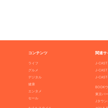
コンテンツ
関連サ
ライフ
J-CAS
グルメ
J-CAS
デジタル
J-CA
健康
BOOK
エンタメ
東京バ
セール
Jタウン
おうちスタイル
ゼロま