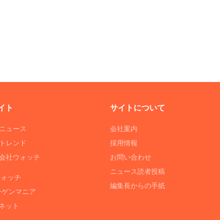
イト
サイトについて
Tニュース
会社案内
Tトレンド
採用情報
ST会社ウォッチ
お問い合わせ
ニュース読者投稿
ウォッチ
編集長からの手紙
ーゲンマニア
ネット
る