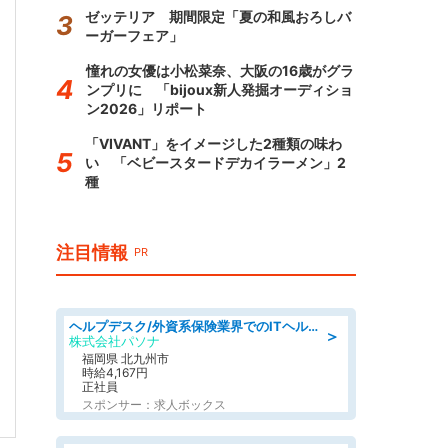
ゼッテリア 期間限定「夏の和風おろしバ
ーガーフェア」
憧れの女優は小松菜奈、大阪の16歳がグラ
ンプリに 「bijoux新人発掘オーディショ
ン2026」リポート
「VIVANT」をイメージした2種類の味わ
い 「ベビースタードデカイラーメン」2
種
注目情報
PR
ヘルプデスク/外資系保険業界でのITヘルプデスク業務/駅近/即日勤務可/ヘルプデスク
＞
株式会社パソナ
福岡県 北九州市
時給4,167円
正社員
スポンサー：求人ボックス