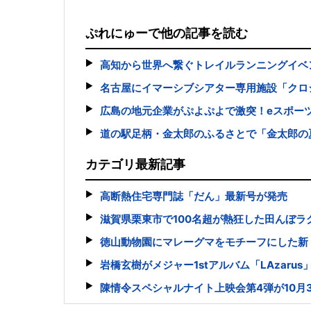
ぷれにゅーで他の記事を読む
高知から世界へ繋ぐトレイルランニングイベント「BUDO
名古屋にイマーシブシアター専用施設「クロ
広島の地元企業がぷよぷよで激突！eスポー
道の駅足柄・金太郎のふるさとで「金太郎の
カテゴリ最新記事
高断熱住宅専門誌「だん」最新号が発売
滋賀県栗東市で100名超が熱狂した田んぼラ
徳山動物園にマレーグマをモチーフにした新
岩橋玄樹がメジャー1stアルバム「LAzaru
陳情令スペシャルナイト上映会第4弾が10月