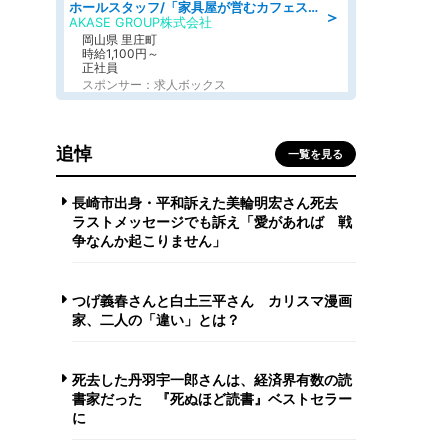
ホールスタッフ/「家具屋が営むカフェスタッフ!」週2日～OK!嬉しいまかない付き/岡山県/浅口郡里庄町
＞
AKASE GROUP株式会社
岡山県 里庄町
時給1,100円～
正社員
スポンサー：求人ボックス
追悼
一覧を見る
長崎市出身・平和訴えた美輪明宏さん死去
ラストメッセージでも訴え「愛があれば 戦
争なんか起こりません」
つげ義春さんと白土三平さん カリスマ漫画
家、二人の「違い」とは？
死去した丹羽宇一郎さんは、経済界有数の読
書家だった 『死ぬほど読書』ベストセラー
に