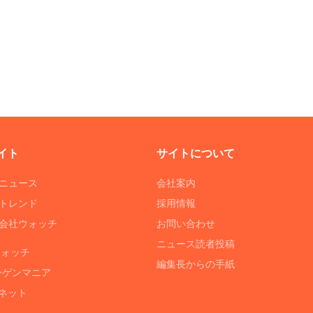
イト
サイトについて
Tニュース
会社案内
Tトレンド
採用情報
ST会社ウォッチ
お問い合わせ
ニュース読者投稿
ウォッチ
編集長からの手紙
ーゲンマニア
ネット
る