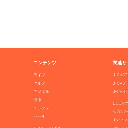
コンテンツ
関連サ
ライフ
J-CAS
グルメ
J-CAS
デジタル
J-CA
健康
BOOK
エンタメ
東京バ
セール
Jタウン
おうちスタイル
ゼロま