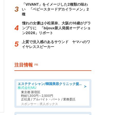
「VIVANT」をイメージした2種類の味わ
い 「ベビースタードデカイラーメン」2
種
憧れの女優は小松菜奈、大阪の16歳がグラ
ンプリに 「bijoux新人発掘オーディショ
ン2026」リポート
上質で没入感のあるサウンド ヤマハのワ
イヤレススピーカー
注目情報
PR
エステティシャン/韓国美容クリニック提携サロン
＞
株式会社MU
東京都 新宿区
時給1,300円～2,500円
正社員 / アルバイト・パート / 業務委託
スポンサー：求人ボックス