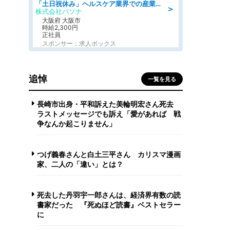
「土日祝休み」ヘルスケア業界での産業保健師業務/看護師/高時給/要資格:正看護師
＞
株式会社パソナ
大阪府 大阪市
時給2,300円
正社員
スポンサー：求人ボックス
追悼
一覧を見る
長崎市出身・平和訴えた美輪明宏さん死去
ラストメッセージでも訴え「愛があれば 戦
争なんか起こりません」
つげ義春さんと白土三平さん カリスマ漫画
家、二人の「違い」とは？
死去した丹羽宇一郎さんは、経済界有数の読
書家だった 『死ぬほど読書』ベストセラー
に