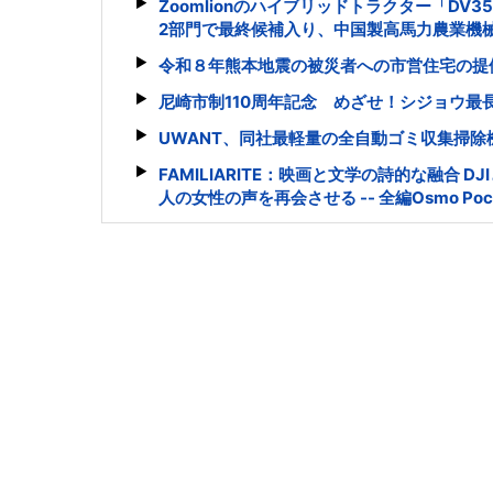
Zoomlionのハイブリッドトラクター「DV3
2部門で最終候補入り、中国製高馬力農業機
令和８年熊本地震の被災者への市営住宅の提
尼崎市制110周年記念 めざせ！シジョウ最
UWANT、同社最軽量の全自動ゴミ収集掃除機「V7
FAMILIARITE：映画と文学の詩的な融合
人の女性の声を再会させる -- 全編Osmo Poc