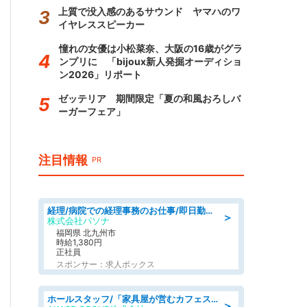
上質で没入感のあるサウンド ヤマハのワ
イヤレススピーカー
憧れの女優は小松菜奈、大阪の16歳がグラ
ンプリに 「bijoux新人発掘オーディショ
ン2026」リポート
ゼッテリア 期間限定「夏の和風おろしバ
ーガーフェア」
注目情報
PR
経理/病院での経理事務のお仕事/即日勤務可/車通勤可/経理/一般事務
＞
株式会社パソナ
福岡県 北九州市
時給1,380円
正社員
スポンサー：求人ボックス
ホールスタッフ/「家具屋が営むカフェスタッフ!」週2日～OK!嬉しいまかない付き/岡山県/浅口郡里庄町
＞