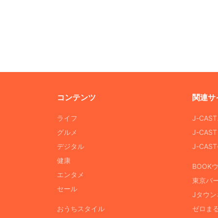
コンテンツ
関連サ
ライフ
J-CAS
グルメ
J-CAS
デジタル
J-CA
健康
BOOK
エンタメ
東京バ
セール
Jタウン
おうちスタイル
ゼロま