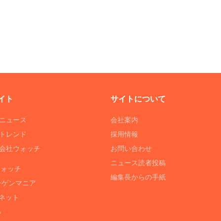
イト
サイトについて
Tニュース
会社案内
Tトレンド
採用情報
ST会社ウォッチ
お問い合わせ
ニュース読者投稿
ウォッチ
編集長からの手紙
ーゲンマニア
ネット
る