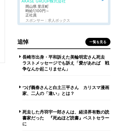
AKASE GROUP株式会社
岡山県 里庄町
時給1,100円～
正社員
スポンサー：求人ボックス
追悼
一覧を見る
長崎市出身・平和訴えた美輪明宏さん死去
ラストメッセージでも訴え「愛があれば 戦
争なんか起こりません」
つげ義春さんと白土三平さん カリスマ漫画
家、二人の「違い」とは？
死去した丹羽宇一郎さんは、経済界有数の読
書家だった 『死ぬほど読書』ベストセラー
に