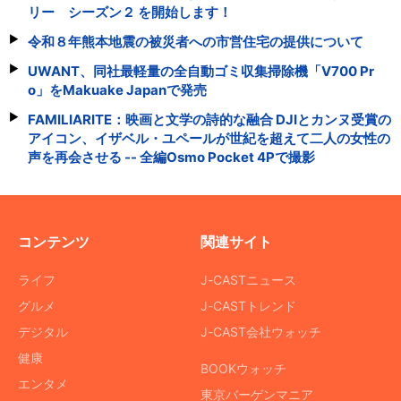
リー シーズン２ を開始します！
令和８年熊本地震の被災者への市営住宅の提供について
UWANT、同社最軽量の全自動ゴミ収集掃除機「V700 Pr
o」をMakuake Japanで発売
FAMILIARITE：映画と文学の詩的な融合 DJIとカンヌ受賞の
アイコン、イザベル・ユペールが世紀を超えて二人の女性の
声を再会させる -- 全編Osmo Pocket 4Pで撮影
コンテンツ
関連サイト
ライフ
J-CASTニュース
グルメ
J-CASTトレンド
デジタル
J-CAST会社ウォッチ
健康
BOOKウォッチ
エンタメ
東京バーゲンマニア