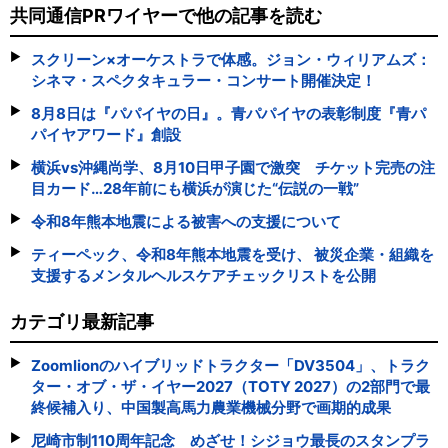
共同通信PRワイヤーで他の記事を読む
スクリーン×オーケストラで体感。ジョン・ウィリアムズ：
シネマ・スペクタキュラー・コンサート開催決定！
8月8日は『パパイヤの日』。青パパイヤの表彰制度『青パ
パイヤアワード』創設
横浜vs沖縄尚学、8月10日甲子園で激突 チケット完売の注
目カード…28年前にも横浜が演じた“伝説の一戦”
令和8年熊本地震による被害への支援について
ティーペック、令和8年熊本地震を受け、 被災企業・組織を
支援するメンタルヘルスケアチェックリストを公開
カテゴリ最新記事
Zoomlionのハイブリッドトラクター「DV3504」、トラク
ター・オブ・ザ・イヤー2027（TOTY 2027）の2部門で最
終候補入り、中国製高馬力農業機械分野で画期的成果
尼崎市制110周年記念 めざせ！シジョウ最長のスタンプラ