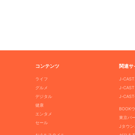
コンテンツ
関連サ
ライフ
J-CAS
グルメ
J-CAS
デジタル
J-CA
健康
BOOK
エンタメ
東京バ
セール
Jタウン
おうちスタイル
ゼロま