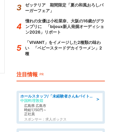
ゼッテリア 期間限定「夏の和風おろしバ
ーガーフェア」
憧れの女優は小松菜奈、大阪の16歳がグラ
ンプリに 「bijoux新人発掘オーディショ
ン2026」リポート
「VIVANT」をイメージした2種類の味わ
い 「ベビースタードデカイラーメン」2
種
注目情報
PR
ホールスタッフ/「未経験者さん&バイトデビューも大歓迎」残業ほぼなし×1日3時間〜勤務OK!フォロー体制も充実/広島県/広島市南区
＞
中国料理敦煌
広島県 広島市
時給1,150円～
正社員
スポンサー：求人ボックス