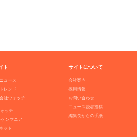
イト
サイトについて
Tニュース
会社案内
Tトレンド
採用情報
ST会社ウォッチ
お問い合わせ
ニュース読者投稿
ウォッチ
編集長からの手紙
ーゲンマニア
ネット
る