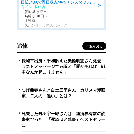
日払いOKで即日収入/キッチンスタッフ/「原付免許必須」デリバリー業務など、自己成長可能な幅広い仕事に挑戦!髪型自由&ピアス・ネイルOK/茨城県/水戸市
＞
肉メシ 水戸店
茨城県 水戸市
時給1,100円～
正社員
スポンサー：求人ボックス
追悼
一覧を見る
長崎市出身・平和訴えた美輪明宏さん死去
ラストメッセージでも訴え「愛があれば 戦
争なんか起こりません」
つげ義春さんと白土三平さん カリスマ漫画
家、二人の「違い」とは？
死去した丹羽宇一郎さんは、経済界有数の読
書家だった 『死ぬほど読書』ベストセラー
に