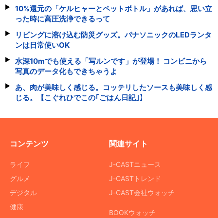
10%還元の「ケルヒャーとペットボトル」があれば、思い立
った時に高圧洗浄できるって
リビングに溶け込む防災グッズ。パナソニックのLEDランタ
ンは日常使いOK
水深10mでも使える「写ルンです」が登場！ コンビニから
写真のデータ化もできちゃうよ
あ、肉が美味しく感じる。コッテリしたソースも美味しく感
じる。【こぐれひでこの｢ごはん日記｣】
コンテンツ
関連サイト
ライフ
J-CASTニュース
グルメ
J-CASTトレンド
デジタル
J-CAST会社ウォッチ
健康
BOOKウォッチ