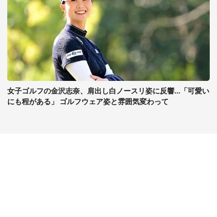
女子ゴルフの金沢志奈、肩出し白ノースリ姿に反響...「可愛い
にも程がある」 ゴルフウェア姿と雰囲気変わって
コンテンツ
関連サイト
ライフ
J-CASTニュース
グルメ
J-CASTトレンド
デジタル
J-CAST会社ウォッチ