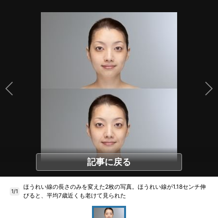
記事に戻る
ほうれい線の長さのみを変えた2枚の写真。ほうれい線が1.18センチ伸
1/1
びると、平均7歳近くも老けて見られた