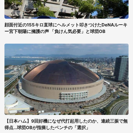
顔面付近の155キロ直球にヘルメット叩きつけたDeNAルーキ
ー宮下朝陽に擁護の声 「負けん気必要」と球団OB
【日本ハム】9回好機になぜ代打起用したのか、連続三振で無
得点...球団OBが指摘したベンチの「選択」