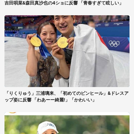
吉田唄菜&森田真沙也の4ショに反響 「青春すぎて眩しい」
「りくりゅう」三浦璃来、「初めてのピンヒール」&ドレスア
ップ姿に反響 「わあーー綺麗!」「かわいい」