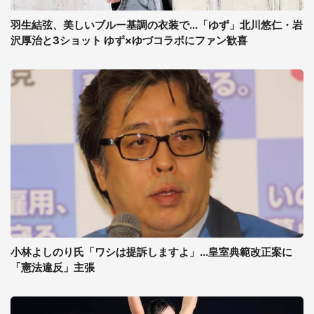
羽生結弦、美しいブルー基調の衣装で...「ゆず」北川悠仁・岩
沢厚治と3ショット ゆず×ゆづコラボにファン歓喜
小林よしのり氏「ワシは提訴しますよ」...皇室典範改正案に
「憲法違反」主張