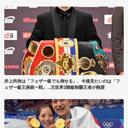
井上尚弥は「フェザー級でも倒せる」、今後見たいのは「フ
ェザー級王座統一戦」...元世界2階級制覇王者が熱望