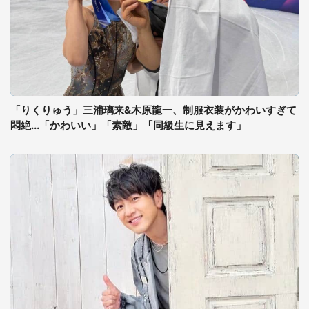
「りくりゅう」三浦璃来&木原龍一、制服衣装がかわいすぎて
悶絶...「かわいい」「素敵」「同級生に見えます」