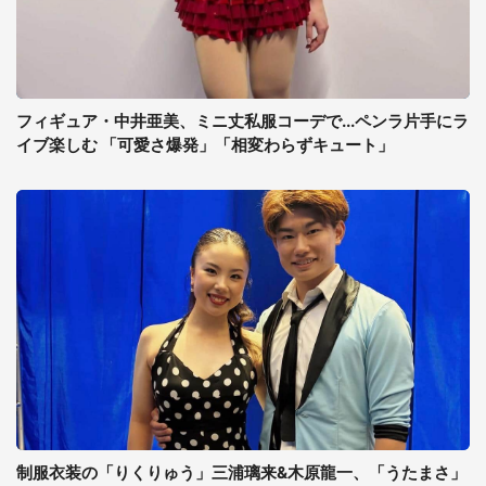
フィギュア・中井亜美、ミニ丈私服コーデで...ペンラ片手にラ
イブ楽しむ 「可愛さ爆発」「相変わらずキュート」
制服衣装の「りくりゅう」三浦璃来&木原龍一、「うたまさ」