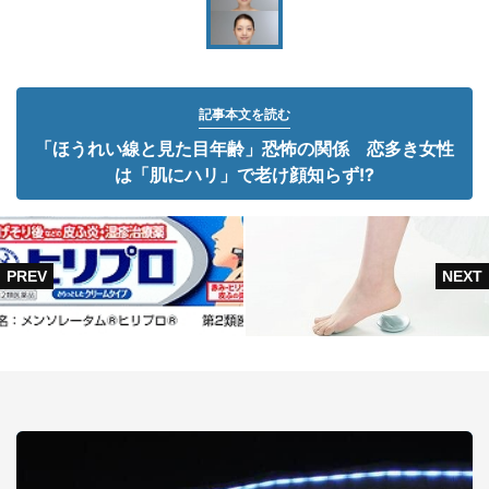
記事本文を読む
「ほうれい線と見た目年齢」恐怖の関係 恋多き女性
は「肌にハリ」で老け顔知らず!?