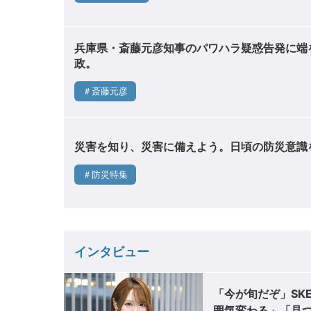
兵庫県・斎藤元彦知事のパワハラ疑惑告発に端
政。
＃斎藤元彦
災害を知り、災害に備えよう。日頃の防災意識
＃防災特集
インタビュー
「今が旬だぞ」SK
囲気変わる」「見