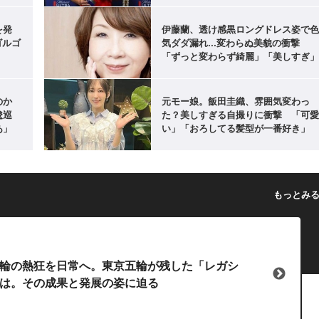
を発
伊藤蘭、透け感黒ロングドレス姿で
ゴルゴ
気ダダ漏れ...変わらぬ美貌の衝撃
「ずっと変わらず綺麗」「美しすぎ
たのか
元モー娘。飯田圭織、雰囲気変わっ
逡巡
た？美しすぎる自撮りに衝撃 「可
あ」
い」「おろしてる髪型が一番好き」
もっとみ
輪の熱狂を日常へ。東京五輪が残した「レガシ
は。その成果と発展の姿に迫る