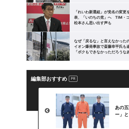
「れいわ新選組」が党名の変更
表、「いのちの党」へ TIM・
松本さん思い出す声も
なぜ「戻るな」と言えなかっ
イオン爆発事故で斎藤幸平氏も
「ボクもできなかっただろうな
編集部おすすめ
オープ
あの五
ー」と