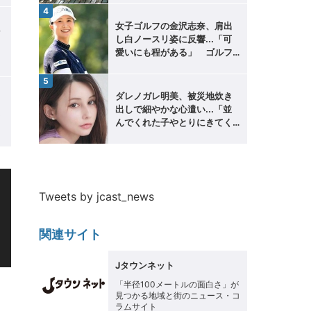
女子ゴルフの金沢志奈、肩出
色
し白ノースリ姿に反響...「可
愛いにも程がある」 ゴルフ
」
ウェア姿と雰囲気変わって
ダレノガレ明美、被災地炊き
出しで細やかな心遣い...「並
愛
んでくれた子やとりにきてく
れた子にシールを」
る
Tweets by jcast_news
関連サイト
グランプリは大阪出身16歳
Jタウンネット
ん 関西弁もかわいいその素
「半径100メートルの面白さ」が
見つかる地域と街のニュース・コ
ラムサイト