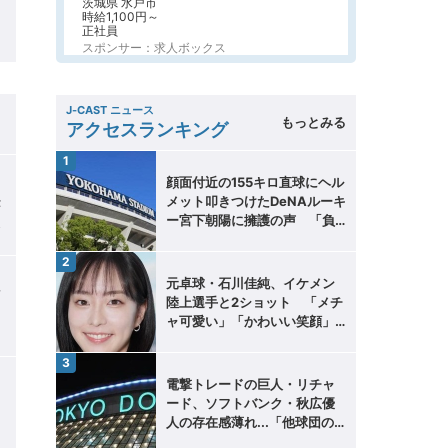
茨城県 水戸市
時給1,100円～
正社員
スポンサー：求人ボックス
J-CAST ニュース
もっとみる
る
アクセスランキング
顔面付近の155キロ直球にヘル
メット叩きつけたDeNAルーキ
が
ー宮下朝陽に擁護の声 「負
れ
けん気必要」と球団OB
元卓球・石川佳純、イケメン
色
陸上選手と2ショット 「メチ
ャ可愛い」「かわいい笑顔」
「美男美女」話題に
電撃トレードの巨人・リチャ
ード、ソフトバンク・秋広優
人の存在感薄れ...「他球団の
方が出場機会ある」の声が