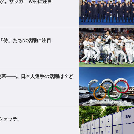
るか。サッカーＷ杯に注目
「侍」たちの活躍に注目
開幕――。日本人選手の活躍は？ど
ウォッチ。