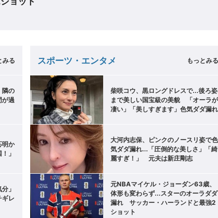
2ショット
スポーツ・エンタメ
とみる
もっとみ
」隣の
柴咲コウ、黒ロングドレスで...後ろ姿
間が過
まで美しい国宝級の美貌 「オーラ
凄い」「美しすぎます」色気ダダ漏
大河内志保、ピンクのノースリ姿で
応明か
気ダダ漏れ...「圧倒的な美しさ」「綺
国！」
麗すぎ！」 元夫は新庄剛志
元NBAマイケル・ジョーダン63歳、
気分」
体形も変わらず...スターのオーラダダ
チギレ
漏れ サッカー・ハーランドと最強2
ショット