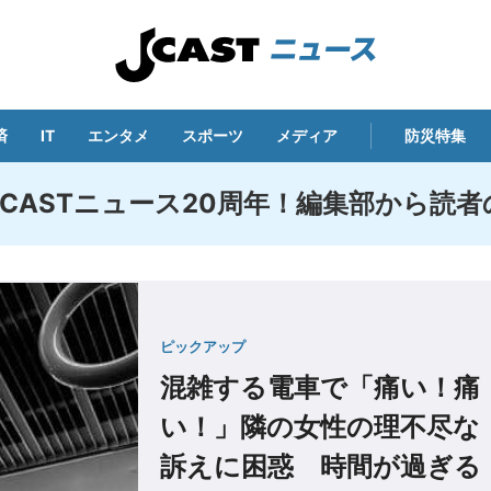
済
IT
エンタメ
スポーツ
メディア
防災特集
-CASTニュース20周年！編集部から読
ピックアップ
混雑する電車で「痛い！痛
い！」隣の女性の理不尽な
訴えに困惑 時間が過ぎる