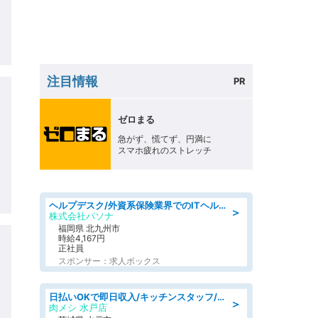
注目情報
PR
ゼロまる
急がず、慌てず、円満に
スマホ疲れのストレッチ
ヘルプデスク/外資系保険業界でのITヘルプデスク業務/駅近/即日勤務可/ヘルプデスク
＞
株式会社パソナ
福岡県 北九州市
時給4,167円
正社員
スポンサー：求人ボックス
日払いOKで即日収入/キッチンスタッフ/「原付免許必須」デリバリー業務など、自己成長可能な幅広い仕事に挑戦!髪型自由&ピアス・ネイルOK/茨城県/水戸市
＞
肉メシ 水戸店