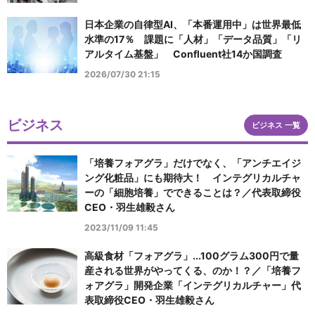
日本企業の自律型AI、「本番運用中」は世界最低
水準の17％ 課題に「人材」「データ品質」「リ
アルタイム基盤」 Confluent社14か国調査
2026/07/30 21:15
ビジネス
ビジネス 一覧
「培養フォアグラ」だけでなく、「アンチエイジ
ング化粧品」にも期待大！ インテグリカルチャ
ーの「細胞培養」でできることは？／代表取締役
CEO・羽生雄毅さん
2023/11/09 11:45
高級食材「フォアグラ」...100グラム300円で量
産される世界がやってくる、のか！？／「培養フ
ォアグラ」開発企業「インテグリカルチャー」代
表取締役CEO・羽生雄毅さん