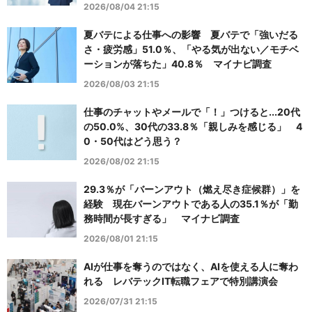
2026/08/04 21:15
夏バテによる仕事への影響 夏バテで「強いだる
さ・疲労感」51.0％、「やる気が出ない／モチベ
ーションが落ちた」40.8％ マイナビ調査
2026/08/03 21:15
仕事のチャットやメールで「！」つけると...20代
の50.0%、30代の33.8％「親しみを感じる」 4
0・50代はどう思う？
2026/08/02 21:15
29.3％が「バーンアウト（燃え尽き症候群）」を
経験 現在バーンアウトである人の35.1％が「勤
務時間が長すぎる」 マイナビ調査
2026/08/01 21:15
AIが仕事を奪うのではなく、AIを使える人に奪わ
れる レバテックIT転職フェアで特別講演会
2026/07/31 21:15