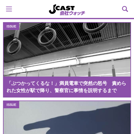
「ぶつかってくるな！」満員電車で突然の怒号 責めら
れた女性が駅で降り、警察官に事情を説明するまで