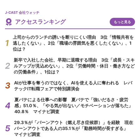
J-CAST 会社ウォッチ
アクセスランキング
もっと見る
上司からのランチの誘いを断りにくい理由 3位「情報共有を
逃したくない」、2位「職場の雰囲気を悪くしたくない」、1
位は？
新卒で入社した会社、早期に退職する理由 3位「成長・スキ
ルアップが見込めない」、2位「労働時間・休日・働き方など
の労働条件」、1位は？
AIが仕事を奪うのではなく、AIを使える人に奪われる レバ
テックIT転職フェアで特別講演会
夏バテによる仕事への影響 夏バテで「強いだるさ・疲労
感」51.0％、「やる気が出ない／モチベーションが落ちた」
40.8％ マイナビ調査
29.3％が「バーンアウト（燃え尽き症候群）」を経験 現在
バーンアウトである人の35.1％が「勤務時間が長すぎる」
マイナビ調査