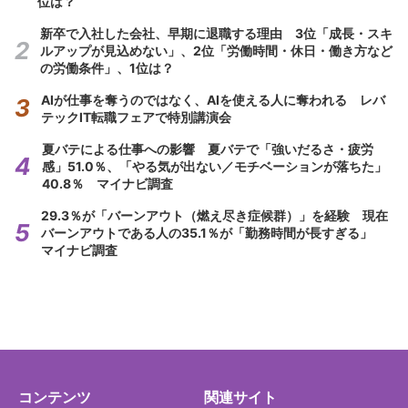
位は？
新卒で入社した会社、早期に退職する理由 3位「成長・スキ
ルアップが見込めない」、2位「労働時間・休日・働き方など
の労働条件」、1位は？
AIが仕事を奪うのではなく、AIを使える人に奪われる レバ
テックIT転職フェアで特別講演会
夏バテによる仕事への影響 夏バテで「強いだるさ・疲労
感」51.0％、「やる気が出ない／モチベーションが落ちた」
40.8％ マイナビ調査
29.3％が「バーンアウト（燃え尽き症候群）」を経験 現在
バーンアウトである人の35.1％が「勤務時間が長すぎる」
マイナビ調査
コンテンツ
関連サイト