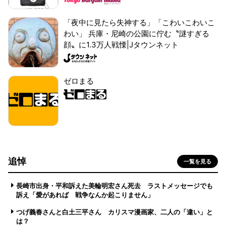
「夜中に見たら失神する」「こわいこわいこ
わい」 兵庫・尼崎の公園に佇む〝謎すぎる
顔〟に1.3万人戦慄|Jタウンネット
ゼロまる
追悼
一覧を見る
長崎市出身・平和訴えた美輪明宏さん死去 ラストメッセージでも
訴え「愛があれば 戦争なんか起こりません」
つげ義春さんと白土三平さん カリスマ漫画家、二人の「違い」と
は？