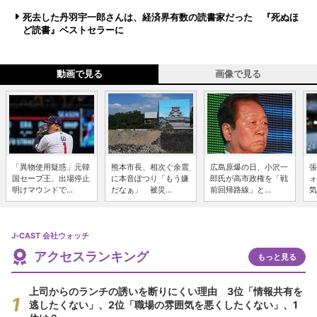
死去した丹羽宇一郎さんは、経済界有数の読書家だった 『死ぬほ
ど読書』ベストセラーに
動画で見る
画像で見る
「異物使用疑惑」元韓
熊本市長、相次ぐ余震
広島原爆の日、小沢一
張
国セーブ王、出場停止
に本音ぽつり「もう嫌
郎氏が高市政権を「戦
ォ
明けマウンドで...
だなぁ」 被災...
前回帰路線」と...
気
J-CAST 会社ウォッチ
アクセスランキング
もっと見る
上司からのランチの誘いを断りにくい理由 3位「情報共有を
逃したくない」、2位「職場の雰囲気を悪くしたくない」、1