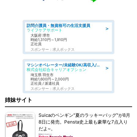
訪問介護員・無資格可の生活支援員
＞
ライフケアサポート
大阪府 堺市
時給1,310円～1,910円
正社員
スポンサー：求人ボックス
マシンオペレーター/未経験OK/高収入/日払いOK/寮費無料/交替制
＞
株式会社綜合キャリアオプション
埼玉県 羽生市
時給1,600円～2,000円
正社員 / 派遣社員
スポンサー：求人ボックス
姉妹サイト
Suicaのペンギン"夏のラッキーバッグ"が8月
8日に発売。Pensta史上最も豪華な7点入り
だよ~。