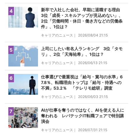
新卒で入社した会社、早期に退職する理由
4
3位「成長・スキルアップが見込めない」、
2位「労働時間・休日・働き方などの労働条
件」、1位は？
キャリアのニュース｜
2026/08/04 21:15
上司にしたい有名人ランキング 3位「タモ
5
リ」、2位「天海祐希」、1位は？
キャリアのニュース｜
2026/06/13 21:15
仕事選びで最重視は「給与・賞与の水準」6
6
7.8％、転職理由トップは「給与・待遇への
不満」53.2％ 「テレリモ総研」調査
キャリアのニュース｜
2026/06/03 21:15
AIが仕事を奪うのではなく、AIを使える人に
7
奪われる レバテックIT転職フェアで特別講
演会
キャリアのニュース｜
2026/07/31 21:15