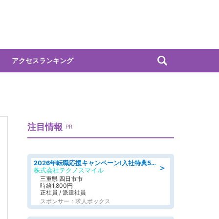
アクセスランキング
注目情報
PR
2026年転職応援キャンペーン!入社特典58万円/デンソーで働こう!自動車工場で小型部品の検査業務 denso aichi
＞
株式会社テクノスマイル
三重県 四日市市
時給1,800円
正社員 / 派遣社員
スポンサー：求人ボックス