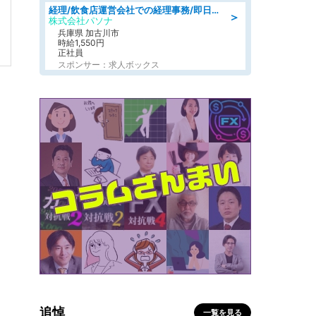
経理/飲食店運営会社での経理事務/即日勤務可/車通勤可/経理/一般事務
＞
株式会社パソナ
兵庫県 加古川市
時給1,550円
正社員
スポンサー：求人ボックス
追悼
一覧を見る