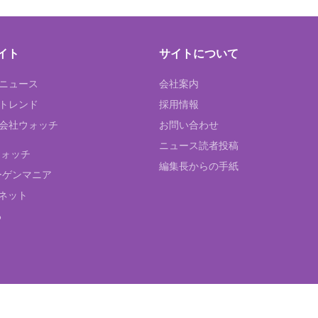
イト
サイトについて
Tニュース
会社案内
Tトレンド
採用情報
ST会社ウォッチ
お問い合わせ
ニュース読者投稿
ウォッチ
編集長からの手紙
ーゲンマニア
ネット
る