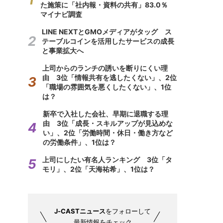
た施策に「社内報・資料の共有」83.0％
マイナビ調査
LINE NEXTとGMOメディアがタッグ ス
テーブルコインを活用したサービスの成長
と事業拡大へ
上司からのランチの誘いを断りにくい理
由 3位「情報共有を逃したくない」、2位
「職場の雰囲気を悪くしたくない」、1位
は？
新卒で入社した会社、早期に退職する理
由 3位「成長・スキルアップが見込めな
い」、2位「労働時間・休日・働き方など
の労働条件」、1位は？
上司にしたい有名人ランキング 3位「タ
モリ」、2位「天海祐希」、1位は？
J-CASTニュース
をフォローして
最新情報をチェック