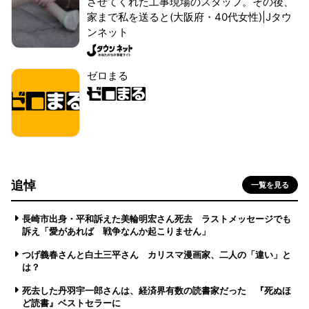
させてくれた工事現場のスタッフ。その後、
家まで私を送ると(大阪府・40代女性)|Jタウ
ンネット
ゼロまる
追悼
一覧を見る
長崎市出身・平和訴えた美輪明宏さん死去 ラストメッセージでも
訴え「愛があれば 戦争なんか起こりません」
つげ義春さんと白土三平さん カリスマ漫画家、二人の「違い」と
は？
死去した丹羽宇一郎さんは、経済界有数の読書家だった 『死ぬほ
ど読書』ベストセラーに