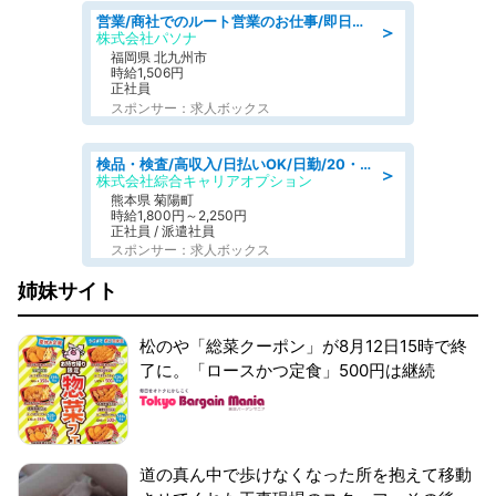
営業/商社でのルート営業のお仕事/即日勤務可/車通勤可/営業
＞
株式会社パソナ
福岡県 北九州市
時給1,506円
正社員
スポンサー：求人ボックス
検品・検査/高収入/日払いOK/日勤/20・30・40代活躍中/製造 工場
＞
株式会社綜合キャリアオプション
熊本県 菊陽町
時給1,800円～2,250円
正社員 / 派遣社員
スポンサー：求人ボックス
姉妹サイト
松のや「総菜クーポン」が8月12日15時で終
了に。「ロースかつ定食」500円は継続
道の真ん中で歩けなくなった所を抱えて移動