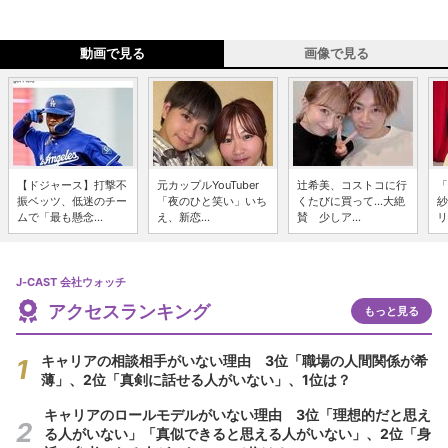
動画で見る
画像で見る
【ドジャース】打撃不
元カップルYouTuber
辻希美、コストコに行
「
振ベッツ、低迷のチー
「夜のひと笑い」いち
くたびに買って...大絶
紗
ムで「最も懸念...
え、新恋...
賛 少しア...
リ
J-CAST 会社ウォッチ
アクセスランキング
もっと見る
キャリアの相談相手がいない理由 3位「職場の人間関係が希
薄」、2位「真剣に話せる人がいない」、1位は？
キャリアのロールモデルがいない理由 3位「理想的だと思え
る人がいない」「真似できると思える人がいない」、2位「身