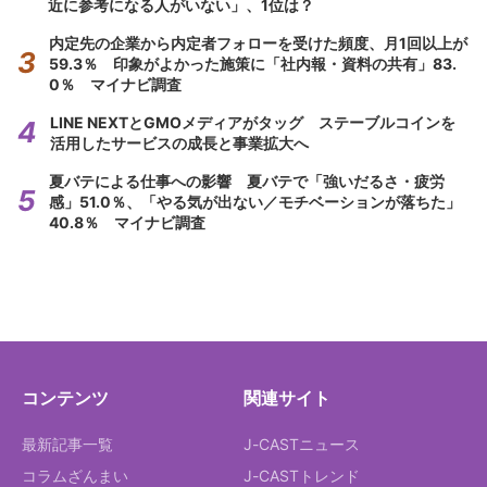
近に参考になる人がいない」、1位は？
内定先の企業から内定者フォローを受けた頻度、月1回以上が
59.3％ 印象がよかった施策に「社内報・資料の共有」83.
0％ マイナビ調査
LINE NEXTとGMOメディアがタッグ ステーブルコインを
活用したサービスの成長と事業拡大へ
夏バテによる仕事への影響 夏バテで「強いだるさ・疲労
感」51.0％、「やる気が出ない／モチベーションが落ちた」
40.8％ マイナビ調査
コンテンツ
関連サイト
最新記事一覧
J-CASTニュース
コラムざんまい
J-CASTトレンド