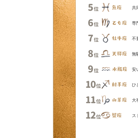
共
専
不
無
安
ひ
大
ス