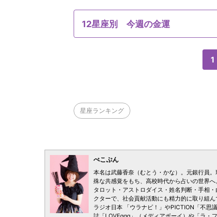
12星座別 今週の金運
1
星座ランキング
ぺこぷん
本名は武藤香奈（むとう・かな）。元銀行員。
殊な共感覚をもち、高校時代から占いの世界へ
タロット・アストロダイス・姓名判断・手相・
クターで、社会貢献活動にも精力的に取り組ん
ラジオ日本 「ウラナビ！」やPICTION「不思
誌「LOVEggg」（メディアボーイ）や「ラ・ファ