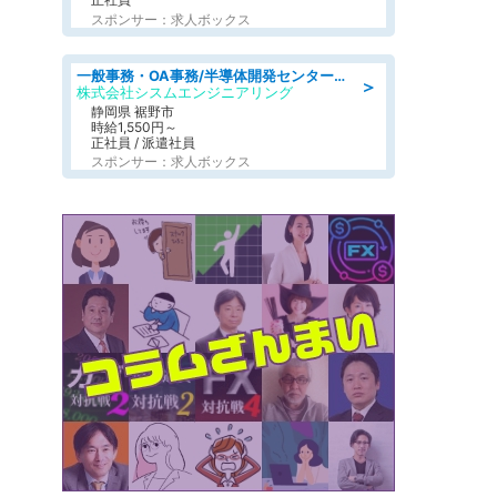
スポンサー：求人ボックス
一般事務・OA事務/半導体開発センター内で事務&軽作業スタッフ、募集
＞
株式会社シスムエンジニアリング
静岡県 裾野市
時給1,550円～
正社員 / 派遣社員
スポンサー：求人ボックス