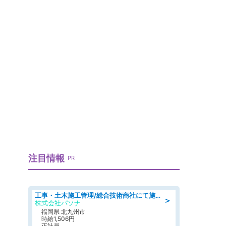
注目情報
PR
工事・土木施工管理/総合技術商社にて施工管理のお仕事/即日勤務可/車通勤可/工事・土木施工管理/生産・品質管理
＞
株式会社パソナ
福岡県 北九州市
時給1,506円
正社員