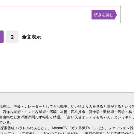
続きを読む
2
全文表示
現在は、声優・ナレーターとしても活動中。幼い頃より人を見ると味がするという
。西洋占星術・インド占星術・宿曜占星術・四柱推命・算命学・数秘術・気学・易
白魔術など東洋西洋問わず幅広く精通。「占い天使オッティモちゃん」というキャ
でいる。
議探索番組 パラレルわぁるど」、AbemaTV「ガチ男気TV！」ほか、ファッション雑
ーファ」（文友舎）、「Tokyo Cawaii Media」（主婦の友社）などの雑誌やイ