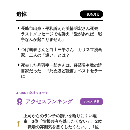
追悼
一覧を見る
長崎市出身・平和訴えた美輪明宏さん死去
ラストメッセージでも訴え「愛があれば 戦
争なんか起こりません」
つげ義春さんと白土三平さん カリスマ漫画
家、二人の「違い」とは？
死去した丹羽宇一郎さんは、経済界有数の読
書家だった 『死ぬほど読書』ベストセラー
に
J-CAST 会社ウォッチ
アクセスランキング
もっと見る
上司からのランチの誘いを断りにくい理
由 3位「情報共有を逃したくない」、2位
「職場の雰囲気を悪くしたくない」、1位