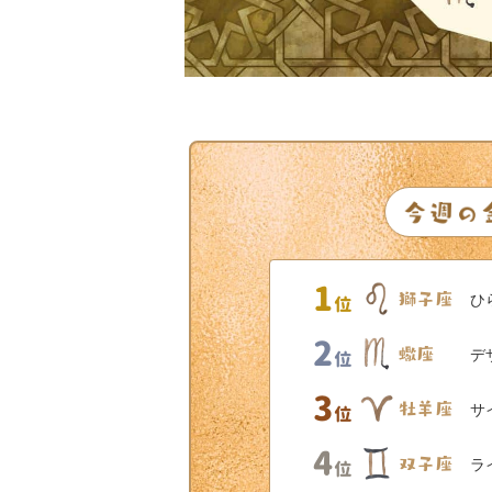
ひ
デ
サ
ラ