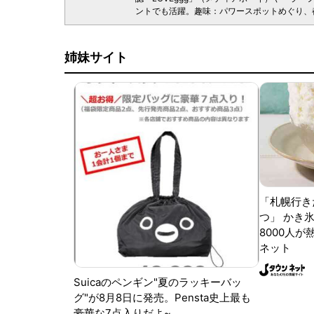
ントでも活躍。趣味：パワースポットめぐり、
姉妹サイト
「札幌行き
つ」 かき
8000人が
ネット
Suicaのペンギン"夏のラッキーバッ
グ"が8月8日に発売。Pensta史上最も
豪華な7点入りだよ~。