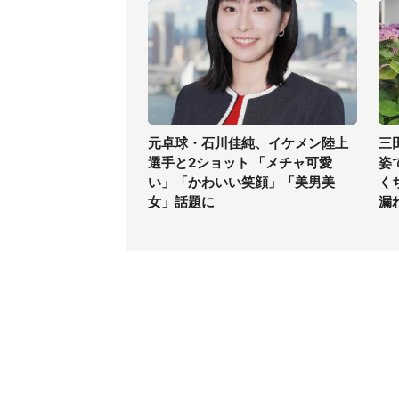
元卓球・石川佳純、イケメン陸上
三
選手と2ショット 「メチャ可愛
姿
い」「かわいい笑顔」「美男美
く
女」話題に
漏
コンテンツ
関連サ
ライフ
J-CAS