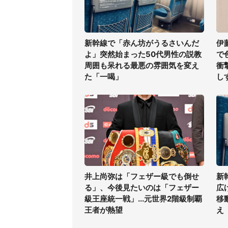
新幹線で「赤ん坊がうるさいんだ
伊
よ」突然始まった50代男性の説教
で
周囲も呆れる最悪の雰囲気を変え
衝
た「一喝」
し
井上尚弥は「フェザー級でも倒せ
新
る」、今後見たいのは「フェザー
広
級王座統一戦」...元世界2階級制覇
移
王者が熱望
え