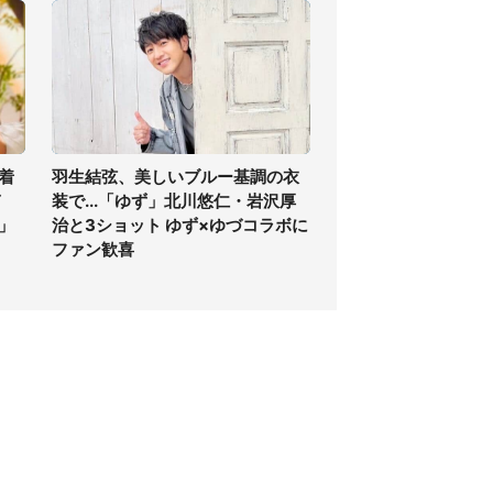
着
羽生結弦、美しいブルー基調の衣
ぎ
装で...「ゆず」北川悠仁・岩沢厚
」
治と3ショット ゆず×ゆづコラボに
ファン歓喜
個人情報保護方針