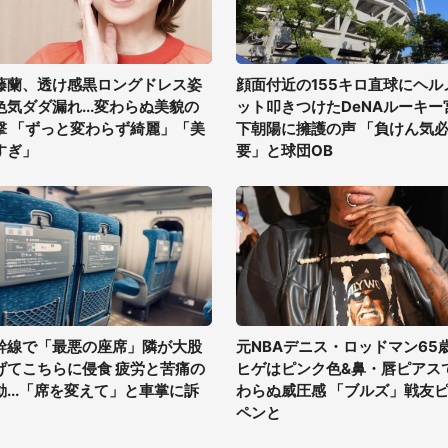
藤蘭、透け感黒ロングドレス姿
顔面付近の155キロ直球にヘル
色気ダダ漏れ...変わらぬ美貌の
ット叩きつけたDeNAルーキー
撃 「ずっと変わらず綺麗」「美
下朝陽に擁護の声 「負けん気
すぎ」
要」と球団OB
幹線で「最悪の座席」隣が大股
元NBAデニス・ロッドマン65
げてこちらに侵食 疲労と苦痛の
ヒゲはピンク色&鼻・唇ピアス
動...「席を変えて」と車掌に訴
わらぬ威圧感 「ブルズ」戦友
ペンと