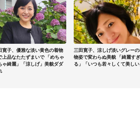
田寛子、優雅な淡い黄色の着物
三田寛子、涼しげ淡いグレーの
で上品なたたずまいで 「めちゃ
物姿で変わらぬ美貌 「綺麗す
ちゃ綺麗」「涼しげ」美貌ダダ
る」「いつも若々しくて美しい
れ
イト
サイトについて
Tニュース
会社案内