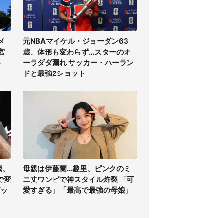
メ
元NBAマイケル・ジョーダン63
宮
歳、体形も変わらず...スターのオ
必
ーラダダ漏れ サッカー・ハーラン
ドと最強2ショット
歳、
母親は伊藤蘭...趣里、ピンクのミ
で変
ニ丈ワンピで神スタイル炸裂 「可
ピッ
愛すぎる」「最高で最強の母娘」