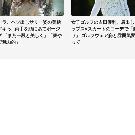
ーラ、ヘソ出しサリー姿の美貌
女子ゴルフの吉田優利、肩出し
ドキっ...両手を頭にあてポージ
ップス×スカートのコーデで「
グ 「また一段と美しく」「爽や
ワ」 ゴルフウェア姿と雰囲気
で魅力的」
って
イト
サイトについて
Tニュース
会社案内
Tトレンド
採用情報
ST会社ウォッチ
お問い合わせ
ニュース読者投稿