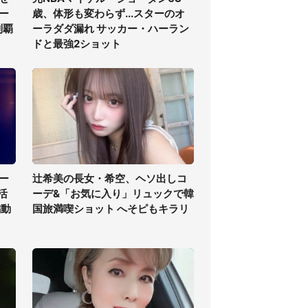
ー
歳、体形も変わらず...スターのオ
制覇
ーラダダ漏れ サッカー・ハーラン
ドと最強2ショット
ー
辻希美の長女・希空、ヘソ出しコ
活
ーデ&「お気に入り」リュックで韓
編動
国旅満喫ショット へそピもキラリ