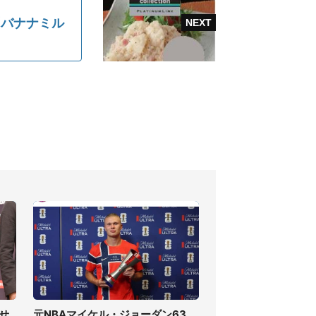
「バナナミル
せ
元NBAマイケル・ジョーダン63