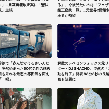
よ」...皇室典範改正案に「憲法
る」、今後見たいのは「フェザ
反」主張
級王座統一戦」...元世界2階級
王者が熱望
幹線で「赤ん坊がうるさいんだ
解散のレペゼンフォックス元リ
」突然始まった50代男性の説教
ダー・DJ SHACHO、突然の「
囲も呆れる最悪の雰囲気を変え
動を終了」発表 88分8秒の長
「一喝」
画も話題に