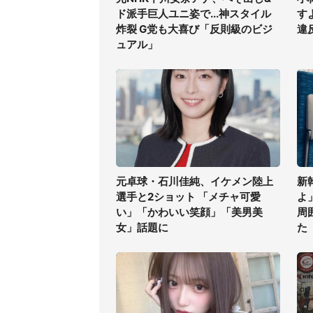
ド派手巨人ユニ姿で...神スタイル
す
炸裂 G党も大喜び「反則級のビジ
違
ュアル」
元卓球・石川佳純、イケメン陸上
新
選手と2ショット 「メチャ可愛
よ
い」「かわいい笑顔」「美男美
周
女」話題に
た