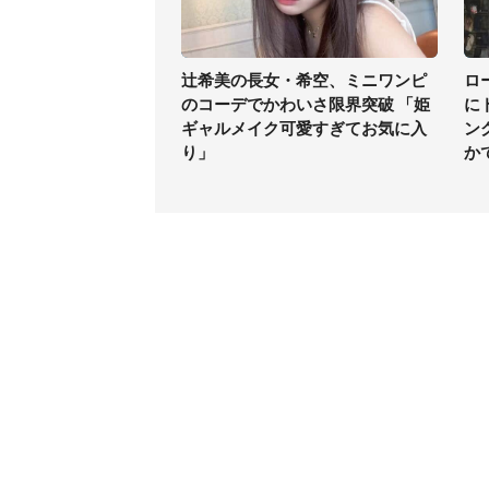
辻希美の長女・希空、ミニワンピ
ロ
のコーデでかわいさ限界突破 「姫
に
ギャルメイク可愛すぎてお気に入
ン
り」
か
コンテンツ
関連サ
ライフ
J-CAS
グルメ
J-CAS
デジタル
J-CA
健康