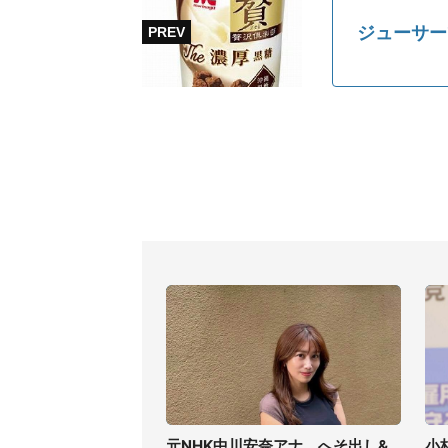
ジューサー
元NHK中川安奈アナ、へそ出し&
小