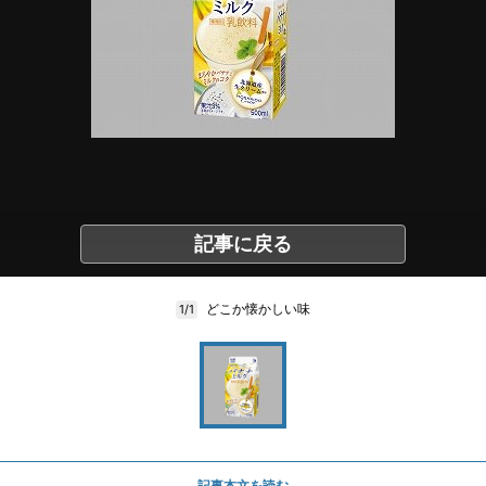
記事に戻る
どこか懐かしい味
1/1
記事本文を読む