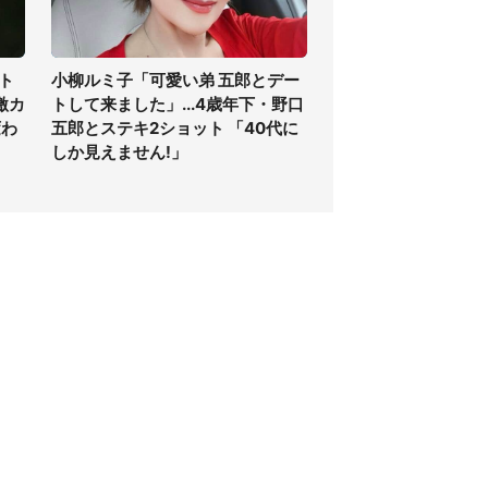
ト
小柳ルミ子「可愛い弟 五郎とデー
激カ
トして来ました」...4歳年下・野口
変わ
五郎とステキ2ショット 「40代に
しか見えません!」
個人情報保護方針
サイト利用規約
SNS利用ポリシー
AIポリシー