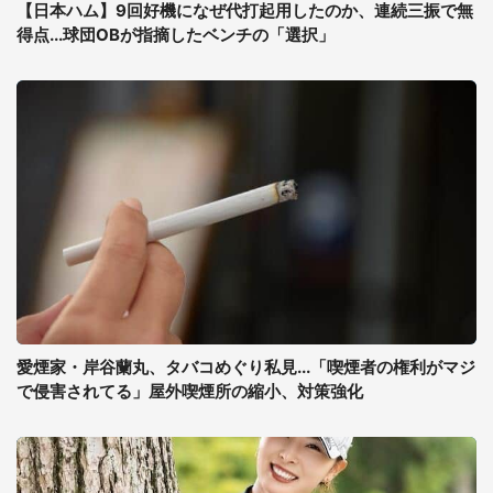
【日本ハム】9回好機になぜ代打起用したのか、連続三振で無
得点...球団OBが指摘したベンチの「選択」
愛煙家・岸谷蘭丸、タバコめぐり私見...「喫煙者の権利がマジ
で侵害されてる」屋外喫煙所の縮小、対策強化