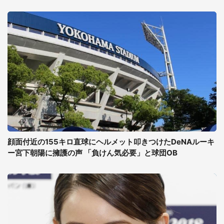
顔面付近の155キロ直球にヘルメット叩きつけたDeNAルーキ
ー宮下朝陽に擁護の声 「負けん気必要」と球団OB